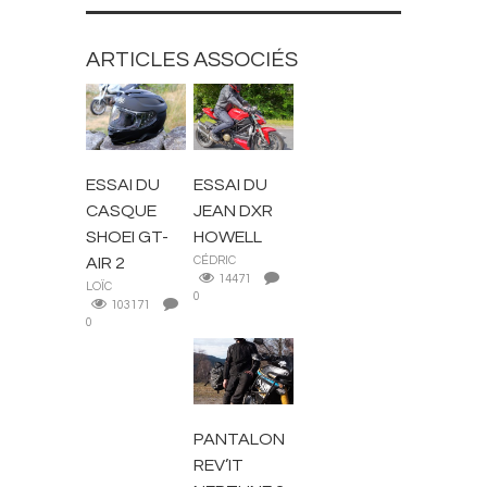
ARTICLES ASSOCIÉS
EQUIPEMENT
CASQUES
MOTARD
ESSAI DU
ESSAI DU
CASQUE
JEAN DXR
SHOEI GT-
HOWELL
AIR 2
CÉDRIC
14471
LOÏC
0
103171
0
EQUIPEMENT
MOTARD
PANTALON
REV’IT