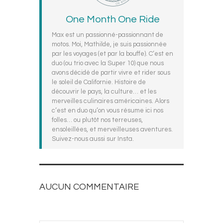
One Month One Ride
Max est un passionné-passionnant de
motos. Moi, Mathilde, je suis passionnée
par les voyages (et par la bouffe). C’est en
duo (ou trio avec la Super 10) que nous
avons décidé de partir vivre et rider sous
le soleil de Californie. Histoire de
découvrir le pays, la culture… et les
merveilles culinaires américaines. Alors
c’est en duo qu’on vous résume ici nos
folles… ou plutôt nos terreuses,
ensoleillées, et merveilleuses aventures.
Suivez-nous aussi sur Insta.
AUCUN COMMENTAIRE
AJOUTEZ LE VOTRE