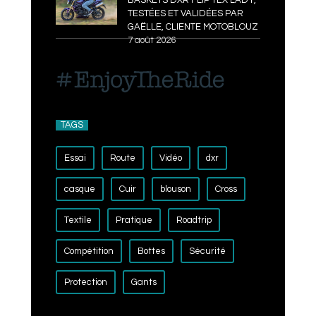
BASKETS DXR FLIP TEX LADY,
TESTÉES ET VALIDÉES PAR
GAËLLE, CLIENTE MOTOBLOUZ
7 août 2026
TAGS
Essai
Route
Vidéo
dxr
casque
Cuir
blouson
Cross
Textile
Pratique
Roadtrip
Compétition
Bottes
Sécurité
Protection
Gants