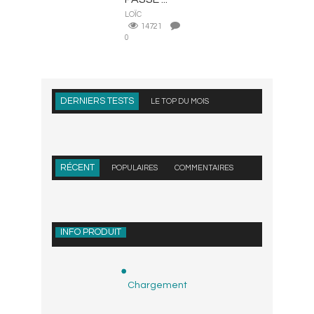
LOÏC
14721
0
DERNIERS TESTS
LE TOP DU MOIS
RÉCENT
POPULAIRES
COMMENTAIRES
INFO PRODUIT
Chargement