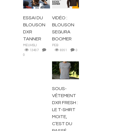
VESTES
VESTES
ESSAI DU
VIDÉO :
BLOUSON
BLOUSON
DXR
SEGURA
TANNER
BOOMER
MEUHSLI
PEB
13497
6991
0
0
ACCESSOIRES
MOTARD
SOUS-
VÊTEMENT
DXR FRESH :
LE T-SHIRT
MOITE,
C’EST DU
PASSÉ ...