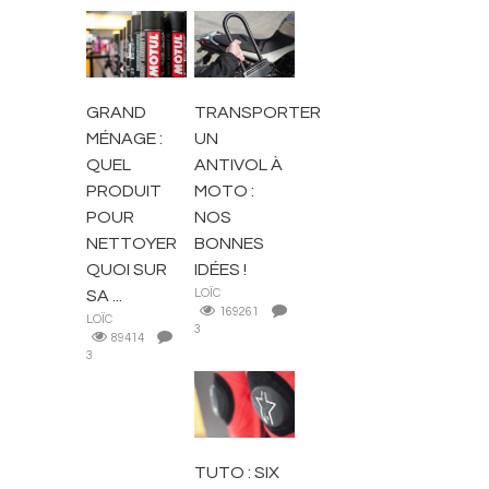
CONSEILS
CONSEILS
GRAND
TRANSPORTER
MÉNAGE :
UN
QUEL
ANTIVOL À
PRODUIT
MOTO :
POUR
NOS
NETTOYER
BONNES
QUOI SUR
IDÉES !
SA ...
LOÏC
169261
LOÏC
3
89414
3
MOTO
RACING
TUTO : SIX