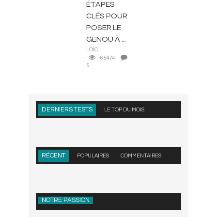
ÉTAPES
CLÉS POUR
POSER LE
GENOU À ...
LOÏC
165474
5
DERNIERS TESTS
LE TOP DU MOIS
RÉCENT
POPULAIRES
COMMENTAIRES
NOTRE PASSION