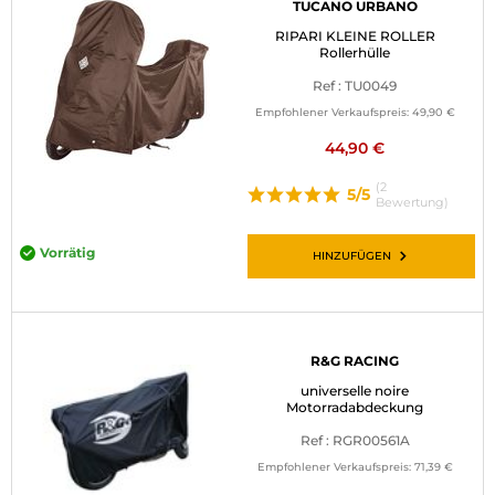
TUCANO URBANO
RIPARI KLEINE ROLLER
Rollerhülle
Ref : TU0049
Empfohlener Verkaufspreis:
49,90 €
44,90 €
(2
5/5
Bewertung)
Vorrätig
HINZUFÜGEN
R&G RACING
universelle noire
Motorradabdeckung
Ref : RGR00561A
Empfohlener Verkaufspreis:
71,39 €