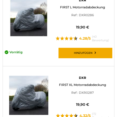
DXR
FIRST L Motorradabdeckung
Ref : DXR0286
19,90 €
(40
4.28/5
Bewertung)
Vorrätig
HINZUFÜGEN
DXR
FIRST XL Motorradabdeckung
Ref : DXR0287
19,90 €
(72
4.32/5