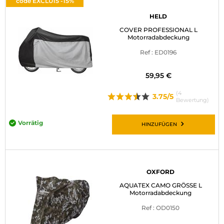
code EXCLU15 -15%
HELD
COVER PROFESSIONAL L
Motorradabdeckung
Ref : ED0196
59,95 €
(4
3.75/5
Bewertung)
Vorrätig
HINZUFÜGEN
OXFORD
AQUATEX CAMO GRÖSSE L
Motorradabdeckung
Ref : OD0150