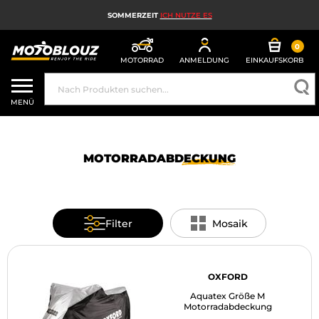
SOMMERZEIT
ICH NUTZE ES
0
MOTORRAD
ANMELDUNG
EINKAUFSKORB
MOTORRADHELM
MENÜ
MOTORRADAUSRÜSTUNG FÜR HERREN
MOTORRADAUSRÜSTUNG FÜR DAMEN
MOTORRADABDECKUNG
MX, ENDURO UND TRAIL
HIGH-TECH-MOTORRAD
Filter
Mosaik
MOTORRAD-AIRBAG
MOTORRADTEILE UND WERKZEUGE
OXFORD
Aquatex Größe M
MOTORRADZUBEHÖR
Motorradabdeckung