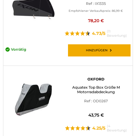
Ref : IX1335
Empfohlener Verkaufspreis:
86,99 €
78,20 €
(11
4.73/5
Bewertung)
Vorrätig
HINZUFÜGEN
OXFORD
Aquatex Top Box Größe M
Motorradabdeckung
Ref : OD0267
43,75 €
(4
4.25/5
Bewertung)