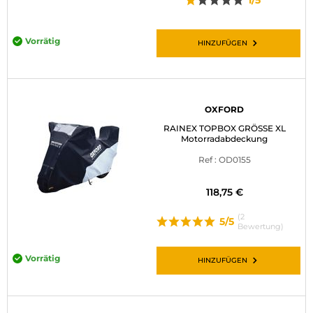
1/5
Vorrätig
HINZUFÜGEN
OXFORD
RAINEX TOPBOX GRÖSSE XL
Motorradabdeckung
Ref : OD0155
118,75 €
(2
5/5
Bewertung)
Vorrätig
HINZUFÜGEN