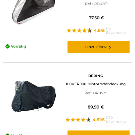
Ref : OD0261
MOTORRADGEPÄCK
37,50 €
SPORTBEKLEIDUNG
(10
4.8/5
Bewertung)
SPEZIELLE ANGEBOTE UND SONDERAKTIONEN
Vorrätig
GESCHENKKARTEN
HINZUFÜGEN
DE | EUR €
—
ÄNDERN
MARKEN
BERING
KOVER XXL Motorradabdeckung
KONTAKTIEREN SIE UNS
Ref : BR0529
89,99 €
(160
4.51/5
Bewertung)