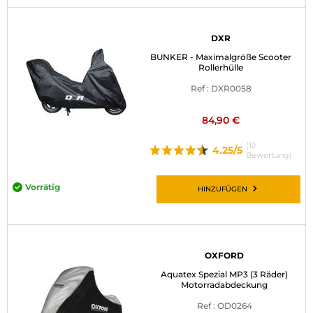
DXR
BUNKER - Maximalgröße Scooter
Rollerhülle
Ref : DXR0058
84,90 €
(12
4.25/5
Bewertung)
Vorrätig
HINZUFÜGEN
OXFORD
Aquatex Spezial MP3 (3 Räder)
Motorradabdeckung
Ref : OD0264