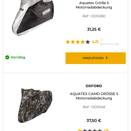
Aquatex Größe S
Motorradabdeckung
Ref : OD0260
31,25 €
(2
4/5
Bewertung)
Vorrätig
HINZUFÜGEN
OXFORD
AQUATEX CAMO GRÖSSE S
Motorradabdeckung
Ref : OD0148
37,50 €