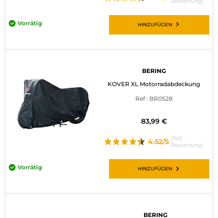
Bewertung)
Vorrätig
HINZUFÜGEN
BERING
KOVER XL Motorradabdeckung
Ref : BR0528
83,99 €
(143
4.52/5
Bewertung)
Vorrätig
HINZUFÜGEN
BERING