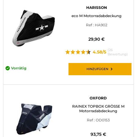
HARISSON
eco M Motorradabdeckung
Ref : HA902
29,90 €
(26
4.58/5
Bewertung)
Vorrätig
HINZUFÜGEN
OXFORD
RAINEX TOPBOX GRÖSSE M
Motorradabdeckung
Ref : OD0153
93,75 €