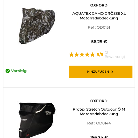
OXFORD
AQUATEX CAMO GRÖSSE XL
Motorradabdeckung
Ref : OD0151
56,25 €
(3
5/5
Bewertung)
Vorrätig
HINZUFÜGEN
OXFORD
Protex Stretch Outdoor Ö M
Motorradabdeckung
Ref : OD0144
156,24 €