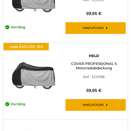
59,95 €
Vorrätig
HINZUFÜGEN
code EXCLU15 -15%
HELD
COVER PROFESSIONAL S
Motorradabdeckung
Ref : ED0198
59,95 €
Vorrätig
HINZUFÜGEN