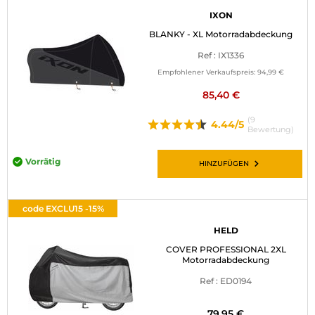
IXON
BLANKY - XL Motorradabdeckung
Ref : IX1336
Empfohlener Verkaufspreis:
94,99 €
85,40 €
(9
4.44/5
Bewertung)
Vorrätig
HINZUFÜGEN
code EXCLU15 -15%
HELD
COVER PROFESSIONAL 2XL
Motorradabdeckung
Ref : ED0194
79,95 €