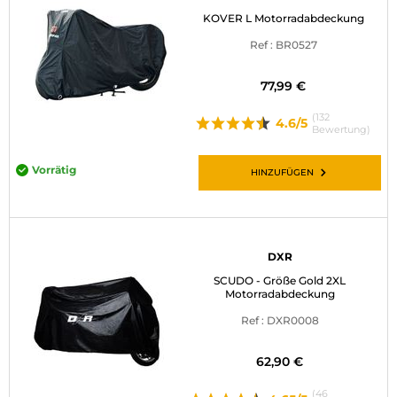
KOVER L Motorradabdeckung
Ref : BR0527
77,99 €
(132
4.6/5
Bewertung)
Vorrätig
HINZUFÜGEN
DXR
SCUDO - Größe Gold 2XL
Motorradabdeckung
Ref : DXR0008
62,90 €
(46