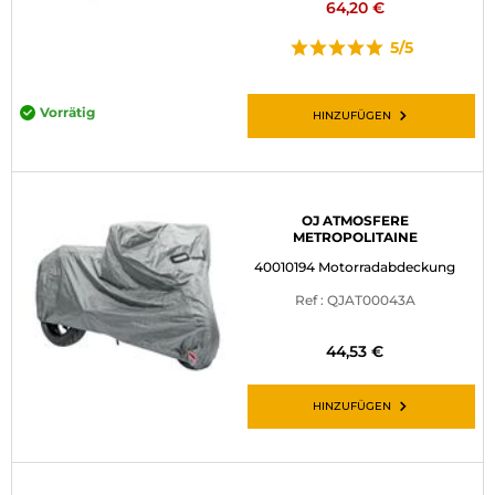
64,20 €
5/5
Vorrätig
HINZUFÜGEN
OJ ATMOSFERE
METROPOLITAINE
40010194 Motorradabdeckung
Ref : QJAT00043A
44,53 €
HINZUFÜGEN