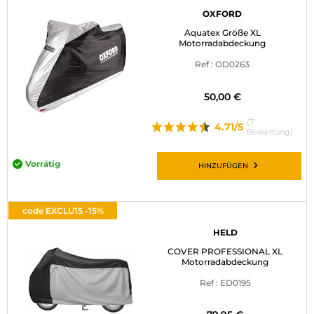
OXFORD
Aquatex Größe XL
Motorradabdeckung
Ref : OD0263
50,00 €
(7
4.71/5
Bewertung)
Vorrätig
HINZUFÜGEN
code EXCLU15 -15%
HELD
COVER PROFESSIONAL XL
Motorradabdeckung
Ref : ED0195