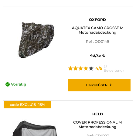
OXFORD
AQUATEX CAMO GRÖSSE M
Motorradabdeckung
Ref : OD0149
43,75 €
(3
4/5
Bewertung)
Vorrätig
HINZUFÜGEN
code EXCLU15 -15%
HELD
COVER PROFESSIONAL M
Motorradabdeckung
Ref : ED0197