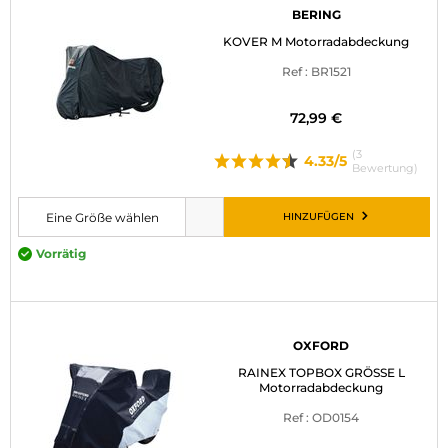
BERING
KOVER M Motorradabdeckung
Ref : BR1521
72,99 €
(3
4.33/5
Bewertung)
HINZUFÜGEN
Eine Größe wählen
Bitte wählen Sie eine Größe, bevor Sie den Artikel in den Warenkorb leg
Vorrätig
OXFORD
RAINEX TOPBOX GRÖSSE L
Motorradabdeckung
Ref : OD0154