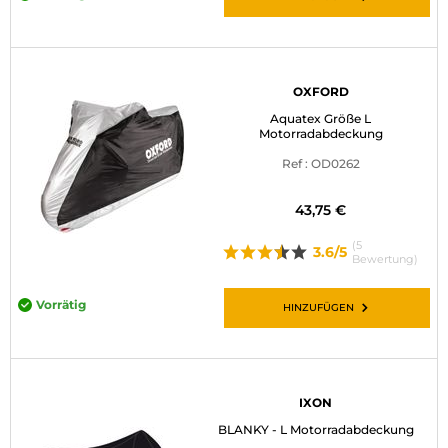
OXFORD
Aquatex Größe L
Motorradabdeckung
Ref : OD0262
43,75 €
(5
3.6/5
Bewertung)
Vorrätig
HINZUFÜGEN
IXON
BLANKY - L Motorradabdeckung