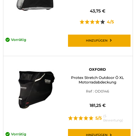
43,75 €
4/5
Vorrätig
HINZUFÜGEN
OXFORD
Protex Stretch Outdoor Ö XL
Motorradabdeckung
Ref : OD0146
181,25 €
(5
5/5
Bewertung)
Vorrätig
HINZUFÜGEN