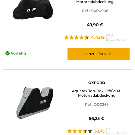
Motorradabdeckung
Ref : DXR0006
49,90 €
(202
4.43/5
Bewertung)
Vorrätig
HINZUFÜGEN
OXFORD
Aquatex Top-Box Größe XL
Motorradabdeckung
Ref : OD0269
56,25 €
(25
3.8/5
Bewertung)