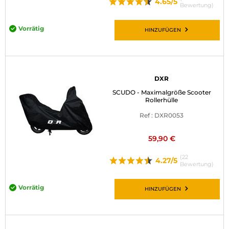
4.65/5
Bewertung)
Vorrätig
HINZUFÜGEN
DXR
SCUDO - Maximalgröße Scooter
Rollerhülle
Ref : DXR0053
59,90 €
(22
4.27/5
Bewertung)
Vorrätig
HINZUFÜGEN