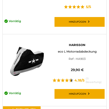
5/5
Vorrätig
HINZUFÜGEN
HARISSON
eco L Motorradabdeckung
Ref : HA903
29,90 €
(11
4.18/5
Bewertung)
Vorrätig
HINZUFÜGEN