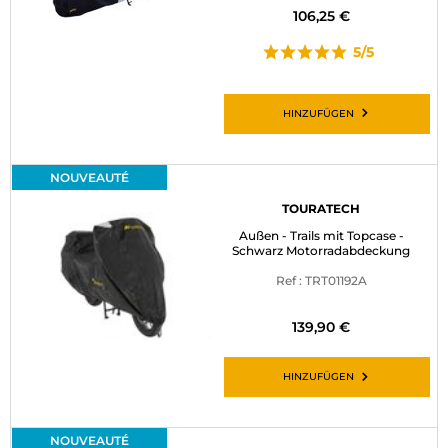
106,25 €
5/5
HINZUFÜGEN
NOUVEAUTÉ
TOURATECH
Außen - Trails mit Topcase -
Schwarz Motorradabdeckung
Ref : TRT01192A
139,90 €
HINZUFÜGEN
NOUVEAUTÉ