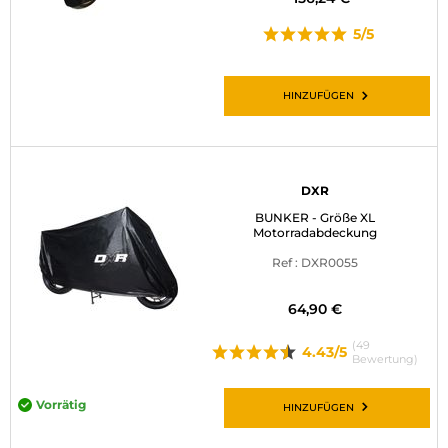
5/5
HINZUFÜGEN
DXR
BUNKER - Größe XL
Motorradabdeckung
Ref : DXR0055
64,90 €
(49
4.43/5
Bewertung)
Vorrätig
HINZUFÜGEN