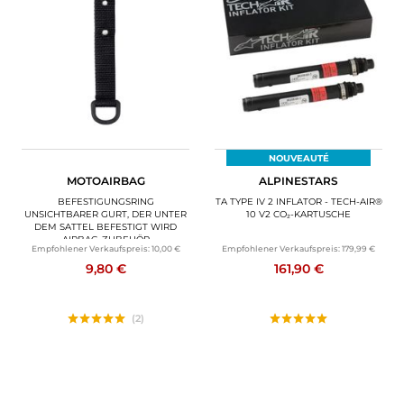
NOUVEAUTÉ
MOTOAIRBAG
ALPINESTARS
BEFESTIGUNGSRING
TA TYPE IV 2 INFLATOR - TECH-AIR®
UNSICHTBARER GURT, DER UNTER
10 V2 CO₂-KARTUSCHE
DEM SATTEL BEFESTIGT WIRD
AIRBAG-ZUBEHÖR
Empfohlener Verkaufspreis:
10,00 €
Empfohlener Verkaufspreis:
179,99 €
9,80 €
161,90 €
(2)