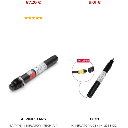
87,20 €
9,01 €
ALPINESTARS
IXON
TA TYPE III INFLATOR - TECH-AIR
IX-INFLATOR U03 / IMI 2368 CO₂-