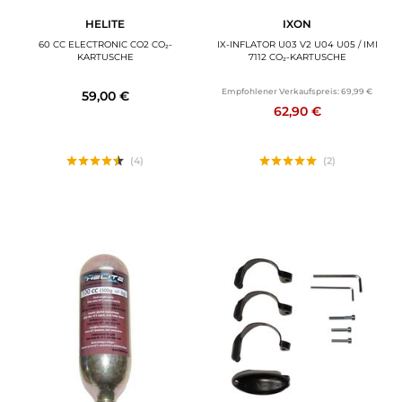
HELITE
IXON
60 CC ELECTRONIC CO2 CO₂-
IX-INFLATOR U03 V2 U04 U05 / IMI
KARTUSCHE
7112 CO₂-KARTUSCHE
Empfohlener Verkaufspreis:
69,99 €
59,00 €
62,90 €
(4)
(2)