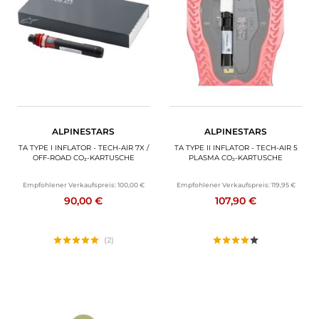
MOTORRADGEPÄCK
SPORTBEKLEIDUNG
SPEZIELLE ANGEBOTE UND SONDERAKTIONEN
GESCHENKKARTEN
ALPINESTARS
ALPINESTARS
DE | EUR €
—
ÄNDERN
TA TYPE I INFLATOR - TECH-AIR 7X /
TA TYPE II INFLATOR - TECH-AIR 5
OFF-ROAD CO₂-KARTUSCHE
PLASMA CO₂-KARTUSCHE
MARKEN
Empfohlener Verkaufspreis:
100,00 €
Empfohlener Verkaufspreis:
119,95 €
90,00 €
107,90 €
KONTAKTIEREN SIE UNS
(2)