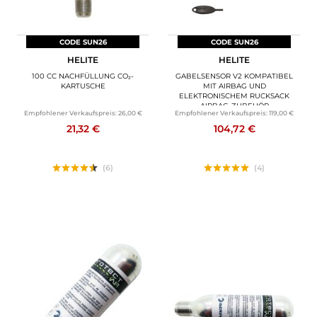
CODE SUN26
CODE SUN26
HELITE
HELITE
100 CC NACHFÜLLUNG CO₂-
GABELSENSOR V2 KOMPATIBEL
KARTUSCHE
MIT AIRBAG UND
ELEKTRONISCHEM RUCKSACK
AIRBAG-ZUBEHÖR
Empfohlener Verkaufspreis:
26,00 €
Empfohlener Verkaufspreis:
119,00 €
21,32 €
104,72 €
(6)
(4)