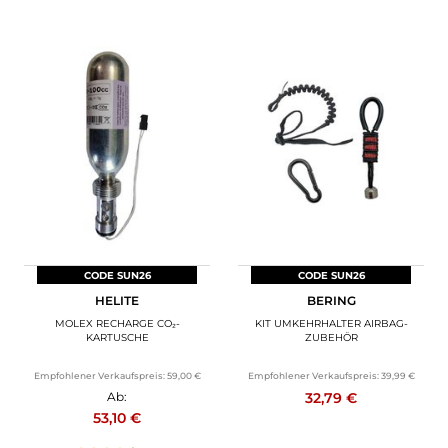
CODE SUN26
CODE SUN26
HELITE
BERING
MOLEX RECHARGE CO₂-
KIT UMKEHRHALTER AIRBAG-
KARTUSCHE
ZUBEHÖR
Empfohlener Verkaufspreis:
59,00 €
Empfohlener Verkaufspreis:
39,99 €
32,79 €
Ab:
53,10 €