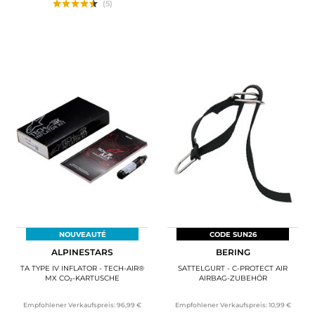
(5)
NOUVEAUTÉ
CODE SUN26
ALPINESTARS
BERING
TA TYPE IV INFLATOR - TECH-AIR®
SATTELGURT - C-PROTECT AIR
MX CO₂-KARTUSCHE
AIRBAG-ZUBEHÖR
Empfohlener Verkaufspreis:
96,99 €
Empfohlener Verkaufspreis:
10,99 €