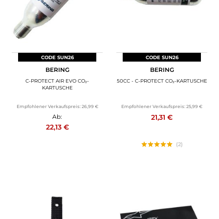
CODE SUN26
CODE SUN26
BERING
BERING
C-PROTECT AIR EVO CO₂-
50CC - C-PROTECT CO₂-KARTUSCHE
KARTUSCHE
Empfohlener Verkaufspreis:
26,99 €
Empfohlener Verkaufspreis:
25,99 €
21,31 €
Ab:
22,13 €
(2)