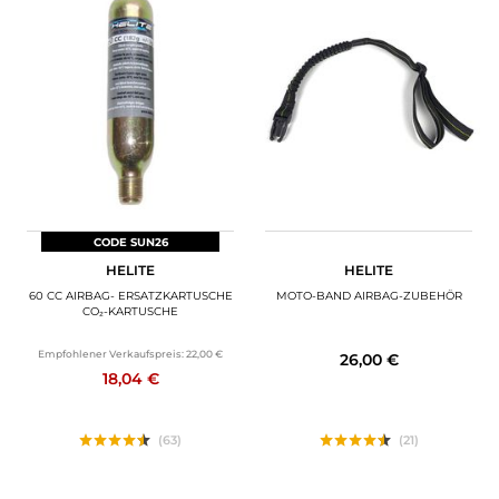
CODE SUN26
HELITE
HELITE
60 CC AIRBAG- ERSATZKARTUSCHE
MOTO-BAND AIRBAG-ZUBEHÖR
CO₂-KARTUSCHE
Empfohlener Verkaufspreis:
22,00 €
26,00 €
18,04 €
(63)
(21)