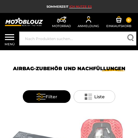
SOMMERZEIT
ICH NUTZE ES
0
MOTORRAD
ANMELDUNG
EINKAUFSKORB
MOTORRADHELM
MENÜ
MOTORRADAUSRÜSTUNG FÜR HERREN
MOTORRADAUSRÜSTUNG FÜR DAMEN
AIRBAG-ZUBEHÖR UND
NACHFÜLLUNGEN
MX, ENDURO UND TRAIL
HIGH-TECH-MOTORRAD
Filter
Liste
MOTORRAD-AIRBAG
MOTORRADTEILE UND WERKZEUGE
MOTORRADZUBEHÖR