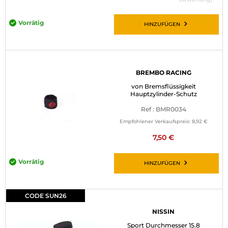
Vorrätig
HINZUFÜGEN
BREMBO RACING
von Bremsflüssigkeit
Hauptzylinder-Schutz
Ref : BMR0034
Empfohlener Verkaufspreis:
8,92 €
7,50 €
Vorrätig
HINZUFÜGEN
CODE SUN26
NISSIN
Sport Durchmesser 15.8