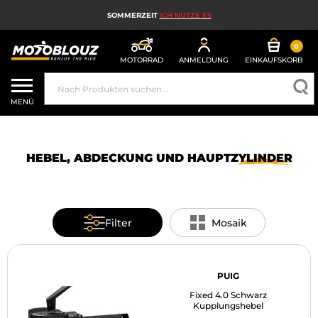
SOMMERZEIT
ICH NUTZE ES
0
MOTORRAD
ANMELDUNG
EINKAUFSKORB
MOTORRADHELM
MENÜ
MOTORRADAUSRÜSTUNG FÜR HERREN
MOTORRADAUSRÜSTUNG FÜR DAMEN
HEBEL, ABDECKUNG UND
HAUPTZYLINDER
MX, ENDURO UND TRAIL
HIGH-TECH-MOTORRAD
Filter
Mosaik
MOTORRAD-AIRBAG
MOTORRADTEILE UND WERKZEUGE
PUIG
Fixed 4.0 Schwarz
MOTORRADZUBEHÖR
Kupplungshebel