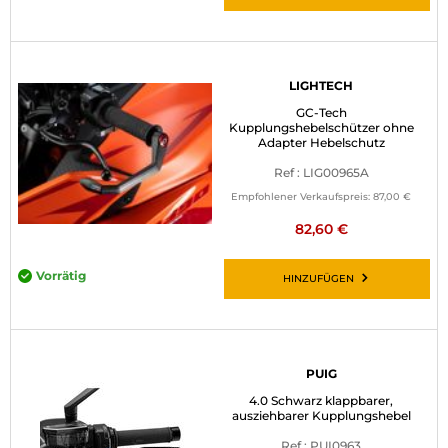
LIGHTECH
GC-Tech
Kupplungshebelschützer ohne
Adapter Hebelschutz
Ref : LIG00965A
Empfohlener Verkaufspreis:
87,00 €
82,60 €
Vorrätig
HINZUFÜGEN
PUIG
4.0 Schwarz klappbarer,
ausziehbarer Kupplungshebel
Ref : PUI0963