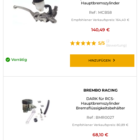
Hauptbremszylinder
Ref : MCB58
Empfohlener Verkaufspreis:
164,40 €
140,49 €
(2
5/5
Bewertung)
Vorrätig
HINZUFÜGEN
BREMBO RACING
DARK für RCS-
Hauptbremszylinder
Bremsflüssigkeitsbehälter
Ref : BMR0027
Empfohlener Verkaufspreis:
80,89 €
68,10 €