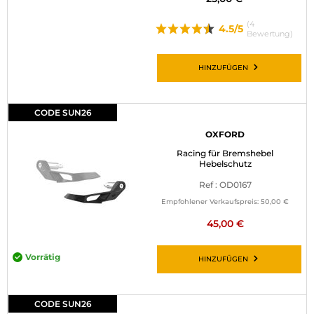
(4
4.5/5
Bewertung)
HINZUFÜGEN
CODE SUN26
OXFORD
Racing für Bremshebel
Hebelschutz
Ref : OD0167
Empfohlener Verkaufspreis:
50,00 €
45,00 €
Vorrätig
HINZUFÜGEN
CODE SUN26