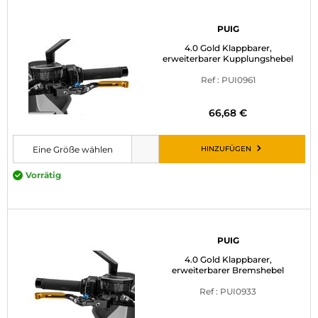
PUIG
4.0 Gold Klappbarer,
erweiterbarer Kupplungshebel
Ref : PUI0961
66,68 €
HINZUFÜGEN
Eine Größe wählen
Bitte wählen Sie eine Größe, bevor Sie den Artikel in den Warenkorb leg
Vorrätig
PUIG
4.0 Gold Klappbarer,
erweiterbarer Bremshebel
Ref : PUI0933