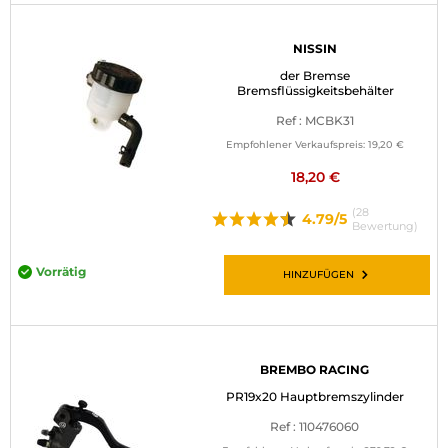
NISSIN
der Bremse
Bremsflüssigkeitsbehälter
Ref : MCBK31
Empfohlener Verkaufspreis:
19,20 €
18,20 €
(28
4.79/5
Bewertung)
Vorrätig
HINZUFÜGEN
BREMBO RACING
PR19x20 Hauptbremszylinder
Ref : 110476060