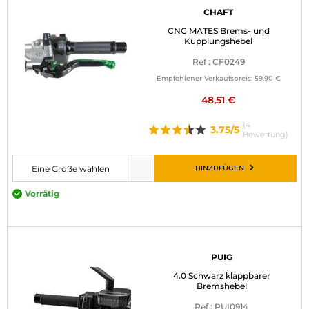
CHAFT
CNC MATES Brems- und
Kupplungshebel
Ref : CF0249
Empfohlener Verkaufspreis:
59,90 €
48,51 €
(4
3.75/5
Bewertung)
HINZUFÜGEN
Eine Größe wählen
Bitte wählen Sie eine Größe, bevor Sie den Artikel in den Warenkorb leg
Vorrätig
PUIG
4.0 Schwarz klappbarer
Bremshebel
Ref : PUI0914