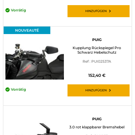
Vorrätig
HINZUFÜGEN
NOUVEAUTÉ
PUIG
Kupplung Rückspiegel Pro
Schwarz Hebelschutz
Ref : PUI02537A
152,40 €
Vorrätig
HINZUFÜGEN
PUIG
3.0 rot klappbarer Bremshebel