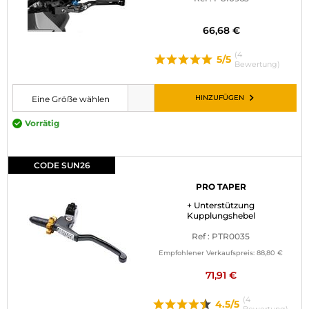
66,68 €
(4
5/5
Bewertung)
HINZUFÜGEN
Eine Größe wählen
Bitte wählen Sie eine Größe, bevor Sie den Artikel in den Warenkorb leg
Vorrätig
CODE SUN26
PRO TAPER
+ Unterstützung
Kupplungshebel
Ref : PTR0035
Empfohlener Verkaufspreis:
88,80 €
71,91 €
(4
4.5/5