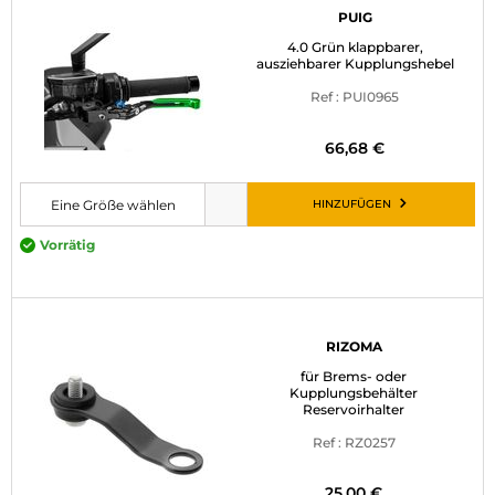
PUIG
4.0 Grün klappbarer,
ausziehbarer Kupplungshebel
Ref : PUI0965
66,68 €
HINZUFÜGEN
Eine Größe wählen
Bitte wählen Sie eine Größe, bevor Sie den Artikel in den Warenkorb leg
Vorrätig
RIZOMA
für Brems- oder
Kupplungsbehälter
Reservoirhalter
Ref : RZ0257
25,00 €