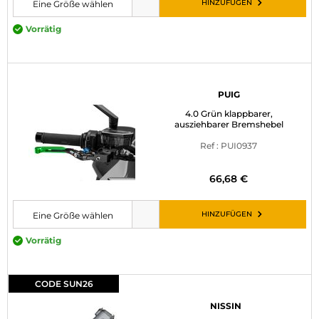
HINZUFÜGEN
Eine Größe wählen
Bitte wählen Sie eine Größe, bevor Sie den Artikel in den Warenkorb leg
Vorrätig
PUIG
4.0 Grün klappbarer,
ausziehbarer Bremshebel
Ref : PUI0937
66,68 €
HINZUFÜGEN
Eine Größe wählen
Bitte wählen Sie eine Größe, bevor Sie den Artikel in den Warenkorb leg
Vorrätig
CODE SUN26
NISSIN