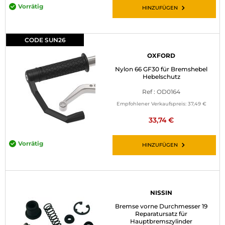
Vorrätig
HINZUFÜGEN
CODE SUN26
OXFORD
Nylon 66 GF30 für Bremshebel
Hebelschutz
Ref : OD0164
Empfohlener Verkaufspreis:
37,49 €
33,74 €
Vorrätig
HINZUFÜGEN
NISSIN
Bremse vorne Durchmesser 19
Reparatursatz für
Hauptbremszylinder