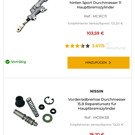
hinten Sport Durchmesser 11
Hauptbremszylinder
Ref : MCRC11
Empfohlener Verkaufspreis:
121,20 €
103,59 €
(6
3.67/5
Bewertung)
Vorrätig
HINZUFÜGEN
NISSIN
Vorderradbremse Durchmesser
15.8 Reparatursatz für
Hauptbremszylinder
Ref : MCBK58
Empfohlener Verkaufspreis:
19,20 €
18,20 €