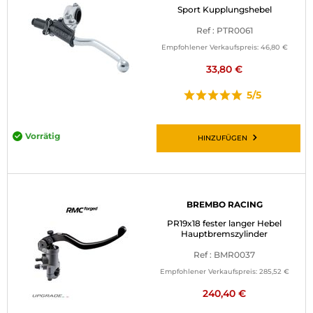
Sport Kupplungshebel
Ref : PTR0061
Empfohlener Verkaufspreis:
46,80 €
33,80 €
5/5
Vorrätig
HINZUFÜGEN
BREMBO RACING
PR19x18 fester langer Hebel
Hauptbremszylinder
Ref : BMR0037
Empfohlener Verkaufspreis:
285,52 €
240,40 €