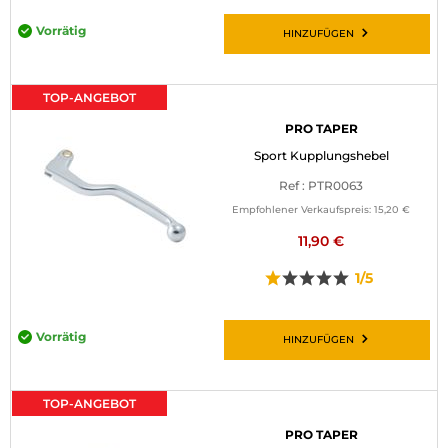
Vorrätig
HINZUFÜGEN
TOP-ANGEBOT
PRO TAPER
Sport Kupplungshebel
Ref : PTR0063
Empfohlener Verkaufspreis:
15,20 €
11,90 €
1/5
Vorrätig
HINZUFÜGEN
TOP-ANGEBOT
PRO TAPER