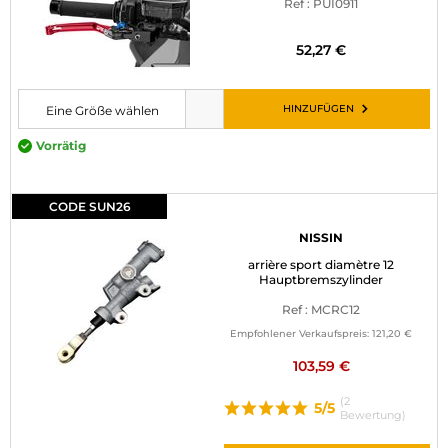
Ref : PUI0911
52,27 €
HINZUFÜGEN
Eine Größe wählen
Bitte wählen Sie eine Größe, bevor Sie den Artikel in den Warenkorb leg
Vorrätig
CODE SUN26
NISSIN
arrière sport diamètre 12
Hauptbremszylinder
Ref : MCRC12
Empfohlener Verkaufspreis:
121,20 €
103,59 €
(2
5/5
Bewertung)