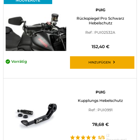
NOUVEAUTÉ
PUIG
Rückspiegel Pro Schwarz
Hebelschutz
Ref : PUI02532A
152,40 €
Vorrätig
HINZUFÜGEN
PUIG
Kupplungs Hebelschutz
Ref : PUI0991
78,68 €
(2
5/5
Bewertung)