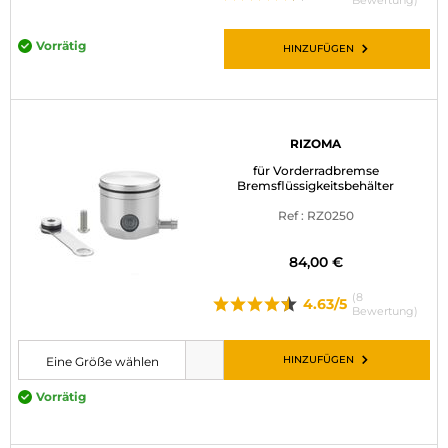
Bewertung)
Vorrätig
HINZUFÜGEN
RIZOMA
für Vorderradbremse
Bremsflüssigkeitsbehälter
Ref : RZ0250
84,00 €
(8
4.63/5
Bewertung)
HINZUFÜGEN
Eine Größe wählen
Bitte wählen Sie eine Größe, bevor Sie den Artikel in den Warenkorb leg
Vorrätig