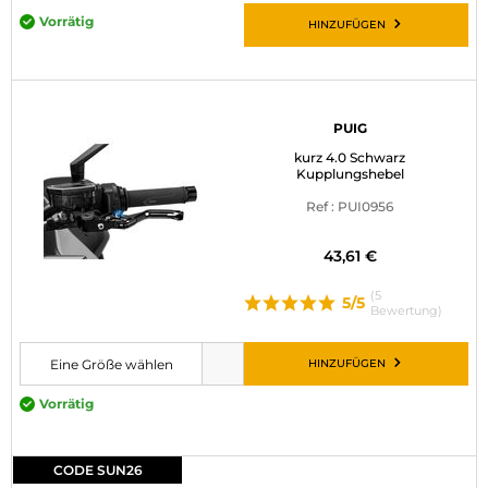
Vorrätig
HINZUFÜGEN
PUIG
kurz 4.0 Schwarz
Kupplungshebel
Ref : PUI0956
43,61 €
(5
5/5
Bewertung)
HINZUFÜGEN
Eine Größe wählen
Bitte wählen Sie eine Größe, bevor Sie den Artikel in den Warenkorb leg
Vorrätig
CODE SUN26