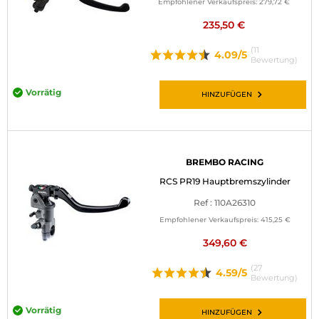
Empfohlener Verkaufspreis:
279,72 €
235,50 €
(11
4.09/5
Bewertung)
Vorrätig
HINZUFÜGEN
BREMBO RACING
RCS PR19 Hauptbremszylinder
Ref : 110A26310
Empfohlener Verkaufspreis:
415,25 €
349,60 €
(27
4.59/5
Bewertung)
Vorrätig
HINZUFÜGEN