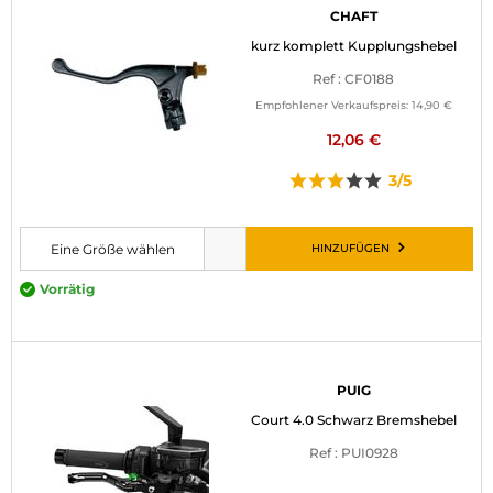
CHAFT
kurz komplett Kupplungshebel
Ref : CF0188
Empfohlener Verkaufspreis:
14,90 €
12,06 €
3/5
HINZUFÜGEN
Eine Größe wählen
Bitte wählen Sie eine Größe, bevor Sie den Artikel in den Warenkorb leg
Vorrätig
PUIG
Court 4.0 Schwarz Bremshebel
Ref : PUI0928