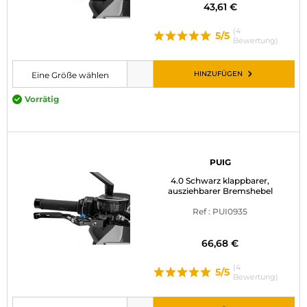
43,61 €
(4
5/5
Bewertung)
HINZUFÜGEN
Eine Größe wählen
Bitte wählen Sie eine Größe, bevor Sie den Artikel in den Warenkorb leg
Vorrätig
PUIG
4.0 Schwarz klappbarer,
ausziehbarer Bremshebel
Ref : PUI0935
66,68 €
(4
5/5
Bewertung)