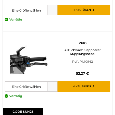
HINZUFÜGEN
Eine Größe wählen
Bitte wählen Sie eine Größe, bevor Sie den Artikel in den Warenkorb leg
Vorrätig
PUIG
3.0 Schwarz Klappbarer
Kupplungshebel
Ref : PUI0942
52,27 €
HINZUFÜGEN
Eine Größe wählen
Bitte wählen Sie eine Größe, bevor Sie den Artikel in den Warenkorb leg
Vorrätig
CODE SUN26