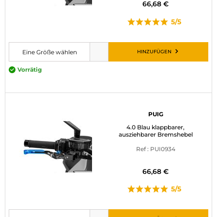
66,68 €
5/5
HINZUFÜGEN
Eine Größe wählen
Bitte wählen Sie eine Größe, bevor Sie den Artikel in den Warenkorb leg
Vorrätig
PUIG
4.0 Blau klappbarer,
ausziehbarer Bremshebel
Ref : PUI0934
66,68 €
5/5