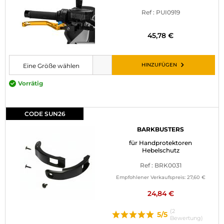
Ref : PUI0919
45,78 €
HINZUFÜGEN
Eine Größe wählen
Bitte wählen Sie eine Größe, bevor Sie den Artikel in den Warenkorb leg
Vorrätig
CODE SUN26
BARKBUSTERS
für Handprotektoren
Hebelschutz
Ref : BRK0031
Empfohlener Verkaufspreis:
27,60 €
24,84 €
(2
5/5
Bewertung)