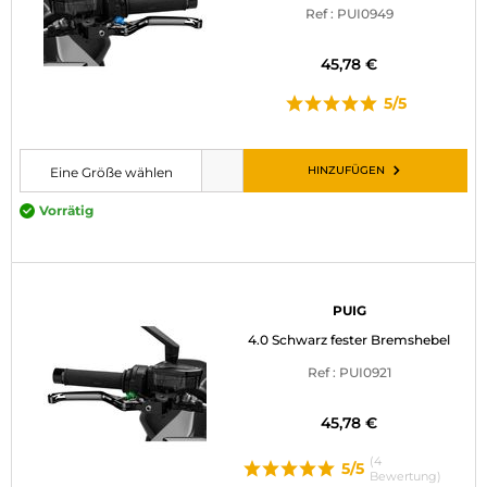
Ref : PUI0949
MOTORRADGEPÄCK
45,78 €
SPORTBEKLEIDUNG
5/5
SPEZIELLE ANGEBOTE UND SONDERAKTIONEN
GESCHENKKARTEN
HINZUFÜGEN
Eine Größe wählen
Bitte wählen Sie eine Größe, bevor Sie den Artikel in den Warenkorb leg
Vorrätig
DE | EUR €
—
ÄNDERN
MARKEN
PUIG
KONTAKTIEREN SIE UNS
4.0 Schwarz fester Bremshebel
Ref : PUI0921
45,78 €
(4
5/5
Bewertung)