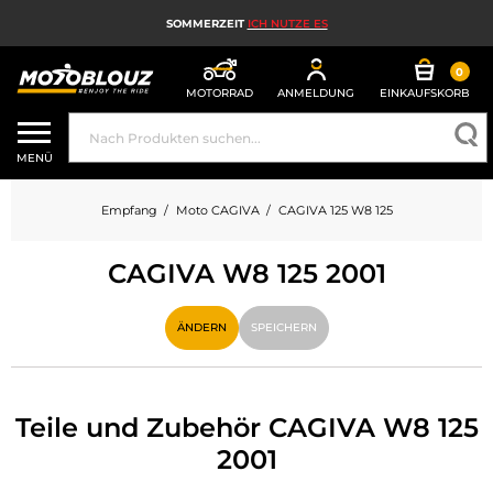
SOMMERZEIT
ICH NUTZE ES
0
MOTORRAD
ANMELDUNG
EINKAUFSKORB
MOTORRADHELM
MENÜ
MOTORRADAUSRÜSTUNG FÜR HERREN
Empfang
Moto CAGIVA
CAGIVA 125 W8 125
MOTORRADAUSRÜSTUNG FÜR DAMEN
CAGIVA W8 125 2001
MX, ENDURO UND TRAIL
HIGH-TECH-MOTORRAD
ÄNDERN
SPEICHERN
MOTORRAD-AIRBAG
MOTORRADTEILE UND WERKZEUGE
Teile und Zubehör CAGIVA W8 125
2001
MOTORRADZUBEHÖR