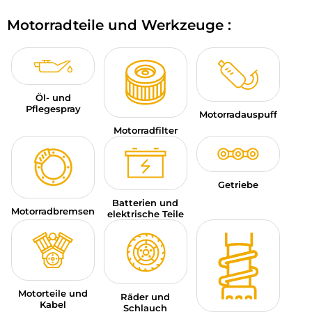
MOTORRADGEPÄCK
Motorradteile und Werkzeuge :
SPORTBEKLEIDUNG
SPEZIELLE ANGEBOTE UND SONDERAKTIONEN
Öl- und
GESCHENKKARTEN
Pflegespray
Motorradauspuff
Motorradfilter
DE | EUR €
—
ÄNDERN
MARKEN
Getriebe
KONTAKTIEREN SIE UNS
Batterien und
Motorradbremsen
elektrische Teile
Motorteile und
Räder und
Kabel
Schlauch