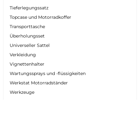
Tieferlegungssatz
Topcase und Motorradkoffer
Transporttasche
Überholungsset
Universeller Sattel
Verkleidung
Vignettenhalter
Wartungssprays und -flüssigkeiten
Werkstat Motorradständer
Werkzeuge
Werkzeuge und Wartung
Windschutzscheibe & Windschilde
Zähler und Indikatoren
Zubehör für Motorradauspuffanlagen