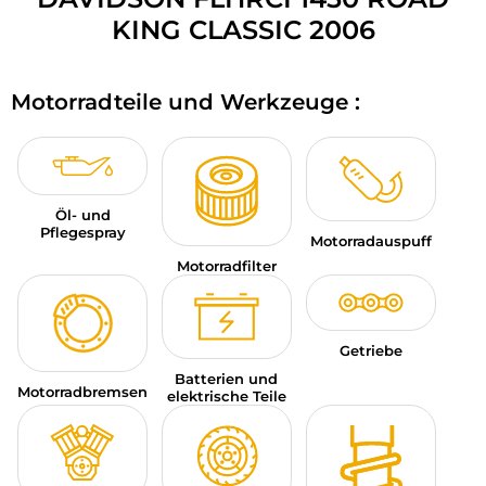
MOTORRADGEPÄCK
KING CLASSIC 2006
SPORTBEKLEIDUNG
Motorradteile und Werkzeuge :
SPEZIELLE ANGEBOTE UND SONDERAKTIONEN
GESCHENKKARTEN
Öl- und
DE | EUR €
—
ÄNDERN
Pflegespray
Motorradauspuff
MARKEN
Motorradfilter
KONTAKTIEREN SIE UNS
Getriebe
Batterien und
Motorradbremsen
elektrische Teile