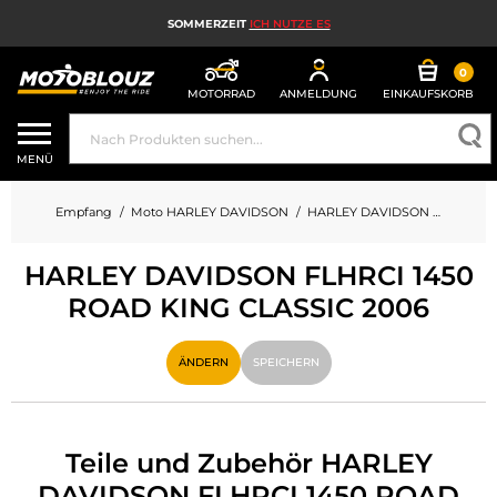
SOMMERZEIT
ICH NUTZE ES
0
MOTORRAD
ANMELDUNG
EINKAUFSKORB
MOTORRADHELM
MENÜ
MOTORRADAUSRÜSTUNG FÜR HERREN
Empfang
Moto HARLEY DAVIDSON
HARLEY DAVIDSON 1450 FLHRCI 1450 ROAD KING CLASSIC
MOTORRADAUSRÜSTUNG FÜR DAMEN
HARLEY DAVIDSON FLHRCI 1450
MX, ENDURO UND TRAIL
ROAD KING CLASSIC 2006
HIGH-TECH-MOTORRAD
ÄNDERN
SPEICHERN
MOTORRAD-AIRBAG
MOTORRADTEILE UND WERKZEUGE
Teile und Zubehör HARLEY
MOTORRADZUBEHÖR
DAVIDSON FLHRCI 1450 ROAD