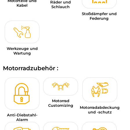
Motorteile und
Räder und
Kabel
Schlauch
Stoßdämpfer und
Federung
Werkzeuge und
Wartung
Motorradzubehör :
Motorrad
Customizing
Motorradabdeckung
und -schutz
Anti-Diebstahl-
Alarm