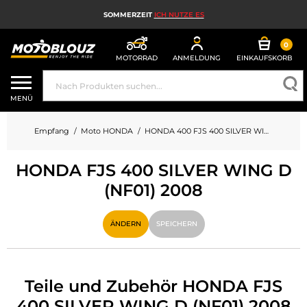
SOMMERZEIT
ICH NUTZE ES
0
MOTORRAD
ANMELDUNG
EINKAUFSKORB
MOTORRADHELM
MENÜ
MOTORRADAUSRÜSTUNG FÜR HERREN
Empfang
Moto HONDA
HONDA 400 FJS 400 SILVER WING D (NF01)
MOTORRADAUSRÜSTUNG FÜR DAMEN
HONDA FJS 400 SILVER WING D
MX, ENDURO UND TRAIL
(NF01) 2008
HIGH-TECH-MOTORRAD
ÄNDERN
SPEICHERN
MOTORRAD-AIRBAG
MOTORRADTEILE UND WERKZEUGE
Teile und Zubehör HONDA FJS
MOTORRADZUBEHÖR
400 SILVER WING D (NF01) 2008