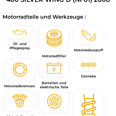
MOTORRADGEPÄCK
Motorradteile und Werkzeuge :
SPORTBEKLEIDUNG
SPEZIELLE ANGEBOTE UND SONDERAKTIONEN
GESCHENKKARTEN
Öl- und
Pflegespray
Motorradauspuff
DE | EUR €
—
ÄNDERN
Motorradfilter
MARKEN
KONTAKTIEREN SIE UNS
Getriebe
Batterien und
Motorradbremsen
elektrische Teile