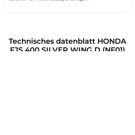
Technisches datenblatt HONDA
FJS 400 SILVER WING D (NF01)
2008
Allgemein
Motor
Reifen
Bremsen