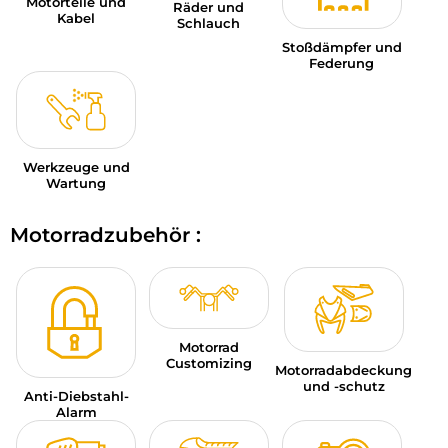
Motorteile und
Räder und
Kabel
Schlauch
Stoßdämpfer und
Federung
Werkzeuge und
Wartung
Motorradzubehör :
Motorrad
Customizing
Motorradabdeckung
und -schutz
Anti-Diebstahl-
Alarm