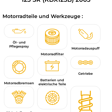
MOTORRADGEPÄCK
Motorradteile und Werkzeuge :
SPORTBEKLEIDUNG
SPEZIELLE ANGEBOTE UND SONDERAKTIONEN
GESCHENKKARTEN
Öl- und
Pflegespray
Motorradauspuff
DE | EUR €
—
ÄNDERN
Motorradfilter
MARKEN
KONTAKTIEREN SIE UNS
Getriebe
Batterien und
Motorradbremsen
elektrische Teile