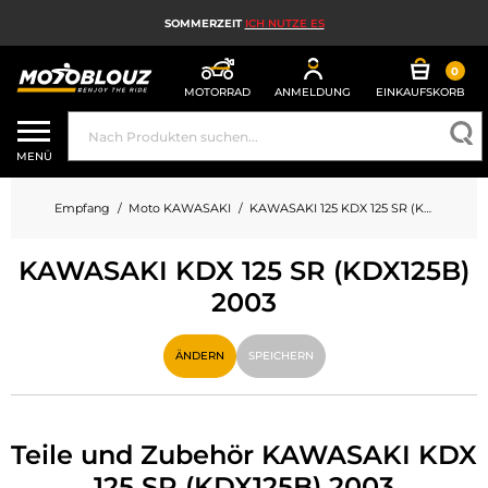
SOMMERZEIT
ICH NUTZE ES
0
MOTORRAD
ANMELDUNG
EINKAUFSKORB
MOTORRADHELM
MENÜ
MOTORRADAUSRÜSTUNG FÜR HERREN
Empfang
Moto KAWASAKI
KAWASAKI 125 KDX 125 SR (KDX125B)
MOTORRADAUSRÜSTUNG FÜR DAMEN
KAWASAKI KDX 125 SR (KDX125B)
MX, ENDURO UND TRAIL
2003
HIGH-TECH-MOTORRAD
ÄNDERN
SPEICHERN
MOTORRAD-AIRBAG
MOTORRADTEILE UND WERKZEUGE
Teile und Zubehör KAWASAKI KDX
MOTORRADZUBEHÖR
125 SR (KDX125B) 2003