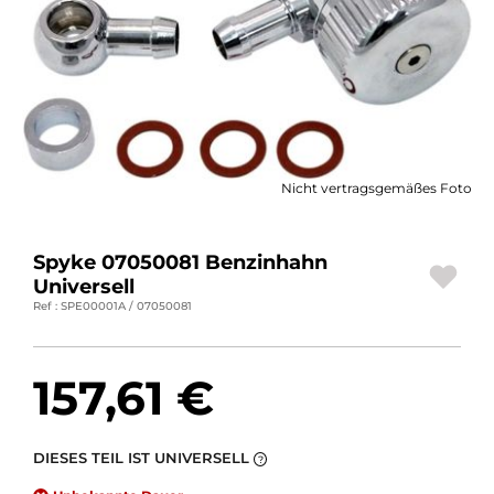
MOTORRADGEPÄCK
SPORTBEKLEIDUNG
SPEZIELLE ANGEBOTE UND SONDERAKTIONEN
GESCHENKKARTEN
Nicht vertragsgemäßes Foto
DE | EUR €
—
ÄNDERN
Spyke 07050081 Benzinhahn
MARKEN
Universell
Ref : SPE00001A / 07050081
KONTAKTIEREN SIE UNS
157,61 €
DIESES TEIL IST UNIVERSELL
?