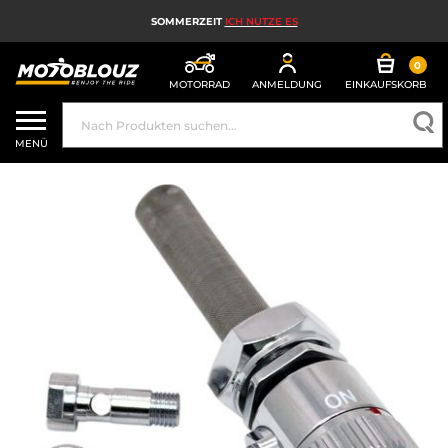
SOMMERZEIT
ICH NUTZE ES
0
MOTORRAD
ANMELDUNG
EINKAUFSKORB
MOTORRADHELM
MENÜ
MOTORRADAUSRÜSTUNG FÜR HERREN
MOTORRADAUSRÜSTUNG FÜR DAMEN
MX, ENDURO UND TRAIL
HIGH-TECH-MOTORRAD
MOTORRAD-AIRBAG
MOTORRADTEILE UND WERKZEUGE
MOTORRADZUBEHÖR