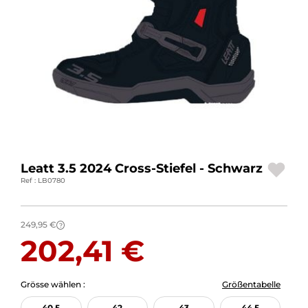
MOTORRADGEPÄCK
SPORTBEKLEIDUNG
SPEZIELLE ANGEBOTE UND SONDERAKTIONEN
GESCHENKKARTEN
DE | EUR €
—
ÄNDERN
Leatt 3.5 2024 Cross-Stiefel - Schwarz
MARKEN
Ref : LB0780
KONTAKTIEREN SIE UNS
249,95 €
?
202,41 €
Grösse wählen :
Größentabelle
40.5
42
43
44.5