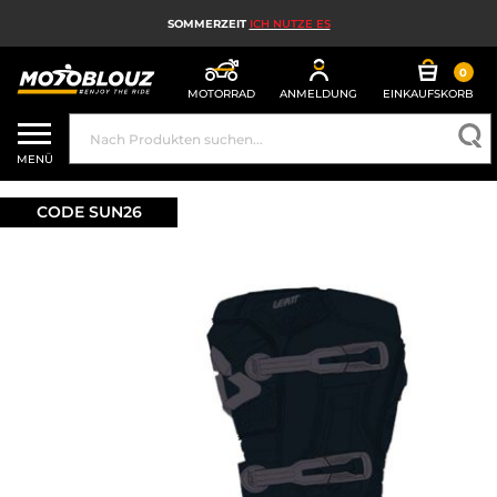
SOMMERZEIT
ICH NUTZE ES
0
MOTORRAD
ANMELDUNG
EINKAUFSKORB
MOTORRADHELM
MENÜ
MOTORRADAUSRÜSTUNG FÜR HERREN
CODE SUN26
MOTORRADAUSRÜSTUNG FÜR DAMEN
MX, ENDURO UND TRAIL
HIGH-TECH-MOTORRAD
MOTORRAD-AIRBAG
MOTORRADTEILE UND WERKZEUGE
MOTORRADZUBEHÖR