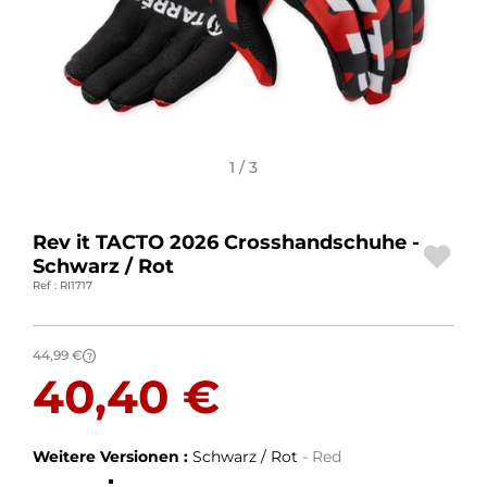
MOTORRADGEPÄCK
SPORTBEKLEIDUNG
SPEZIELLE ANGEBOTE UND SONDERAKTIONEN
1 / 3
GESCHENKKARTEN
DE | EUR €
—
ÄNDERN
Rev it TACTO 2026 Crosshandschuhe -
Schwarz / Rot
MARKEN
Ref : RI1717
KONTAKTIEREN SIE UNS
44,99 €
?
40,40 €
Weitere Versionen :
Schwarz / Rot
- Red