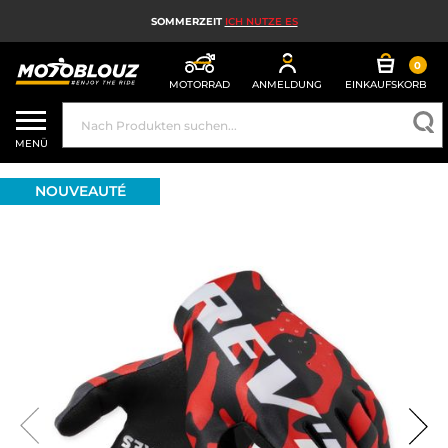
SOMMERZEIT
ICH NUTZE ES
0
MOTORRAD
ANMELDUNG
EINKAUFSKORB
MOTORRADHELM
MENÜ
MOTORRADAUSRÜSTUNG FÜR HERREN
NOUVEAUTÉ
MOTORRADAUSRÜSTUNG FÜR DAMEN
MX, ENDURO UND TRAIL
HIGH-TECH-MOTORRAD
MOTORRAD-AIRBAG
MOTORRADTEILE UND WERKZEUGE
MOTORRADZUBEHÖR