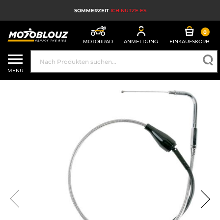
SOMMERZEIT
ICH NUTZE ES
0
MOTORRAD
ANMELDUNG
EINKAUFSKORB
MOTORRADHELM
MENÜ
MOTORRADAUSRÜSTUNG FÜR HERREN
MOTORRADAUSRÜSTUNG FÜR DAMEN
MX, ENDURO UND TRAIL
HIGH-TECH-MOTORRAD
MOTORRAD-AIRBAG
MOTORRADTEILE UND WERKZEUGE
MOTORRADZUBEHÖR