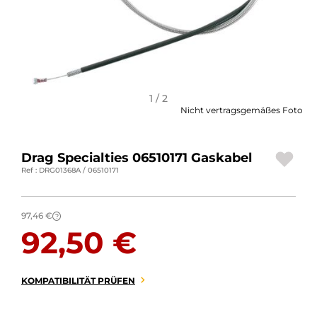
MOTORRADGEPÄCK
SPORTBEKLEIDUNG
SPEZIELLE ANGEBOTE UND SONDERAKTIONEN
1 / 2
GESCHENKKARTEN
Nicht vertragsgemäßes Foto
DE | EUR €
—
ÄNDERN
Drag Specialties 06510171 Gaskabel
Ref : DRG01368A / 06510171
MARKEN
KONTAKTIEREN SIE UNS
97,46 €
?
92,50 €
KOMPATIBILITÄT PRÜFEN