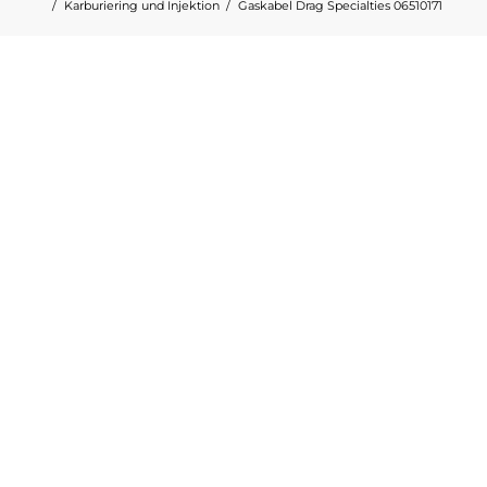
Karburiering und Injektion
Gaskabel Drag Specialties 06510171