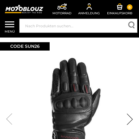
0
MOTORRAD
ANMELDUNG
EINKAUFSKORB
MENÜ
DE | EUR €
—
ÄNDERN
CODE SUN26
MARKEN
KONTAKTIEREN SIE UNS