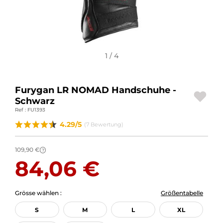
1 / 4
Furygan LR NOMAD Handschuhe -
Schwarz
Ref : FU1393
4.29/5
(7 Bewertung)
109,90 €
?
84,06 €
Grösse wählen :
Größentabelle
S
M
L
XL