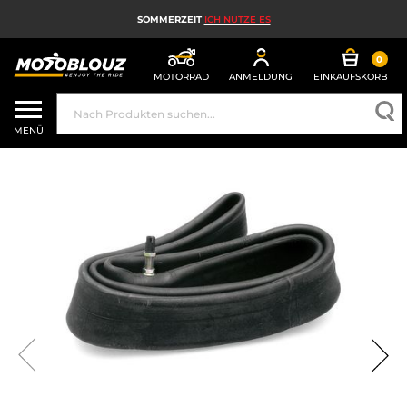
SOMMERZEIT
ICH NUTZE ES
0
MOTORRAD
ANMELDUNG
EINKAUFSKORB
MOTORRADHELM
MENÜ
MOTORRADAUSRÜSTUNG FÜR HERREN
MOTORRADAUSRÜSTUNG FÜR DAMEN
MX, ENDURO UND TRAIL
HIGH-TECH-MOTORRAD
MOTORRAD-AIRBAG
MOTORRADTEILE UND WERKZEUGE
MOTORRADZUBEHÖR