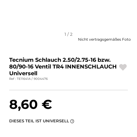
MOTORRADGEPÄCK
SPORTBEKLEIDUNG
SPEZIELLE ANGEBOTE UND SONDERAKTIONEN
1 / 2
Nicht vertragsgemäßes Foto
GESCHENKKARTEN
Tecnium Schlauch 2.50/2.75-16 bzw.
DE | EUR €
—
ÄNDERN
80/90-16 Ventil TR4 INNENSCHLAUCH
Universell
MARKEN
Ref : TE11641A / 9004476
KONTAKTIEREN SIE UNS
8,60 €
DIESES TEIL IST UNIVERSELL
?