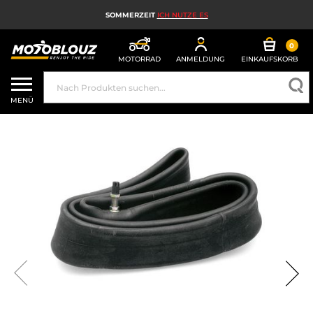
SOMMERZEIT
ICH NUTZE ES
0
MOTORRAD
ANMELDUNG
EINKAUFSKORB
MOTORRADHELM
MENÜ
MOTORRADAUSRÜSTUNG FÜR HERREN
MOTORRADAUSRÜSTUNG FÜR DAMEN
MX, ENDURO UND TRAIL
HIGH-TECH-MOTORRAD
MOTORRAD-AIRBAG
MOTORRADTEILE UND WERKZEUGE
MOTORRADZUBEHÖR