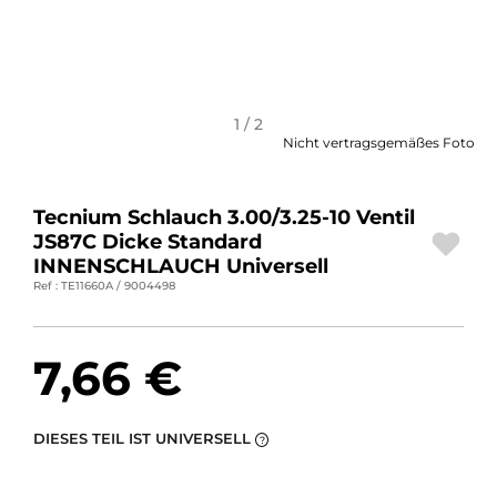
MOTORRADGEPÄCK
SPORTBEKLEIDUNG
SPEZIELLE ANGEBOTE UND SONDERAKTIONEN
1 / 2
Nicht vertragsgemäßes Foto
GESCHENKKARTEN
Tecnium Schlauch 3.00/3.25-10 Ventil
DE | EUR €
—
ÄNDERN
JS87C Dicke Standard
INNENSCHLAUCH Universell
MARKEN
Ref : TE11660A / 9004498
KONTAKTIEREN SIE UNS
7,66 €
DIESES TEIL IST UNIVERSELL
?