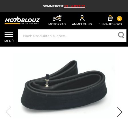
SOMMERZEIT
ICH NUTZE ES
0
MOTORRAD
ANMELDUNG
EINKAUFSKORB
MOTORRADHELM
MENÜ
MOTORRADAUSRÜSTUNG FÜR HERREN
MOTORRADAUSRÜSTUNG FÜR DAMEN
MX, ENDURO UND TRAIL
HIGH-TECH-MOTORRAD
MOTORRAD-AIRBAG
MOTORRADTEILE UND WERKZEUGE
MOTORRADZUBEHÖR