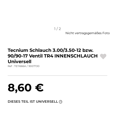
MOTORRADGEPÄCK
SPORTBEKLEIDUNG
SPEZIELLE ANGEBOTE UND SONDERAKTIONEN
1 / 2
Nicht vertragsgemäßes Foto
GESCHENKKARTEN
Tecnium Schlauch 3.00/3.50-12 bzw.
DE | EUR €
—
ÄNDERN
90/90-17 Ventil TR4 INNENSCHLAUCH
Universell
MARKEN
Ref : TE11666A / 9007130
KONTAKTIEREN SIE UNS
8,60 €
DIESES TEIL IST UNIVERSELL
?