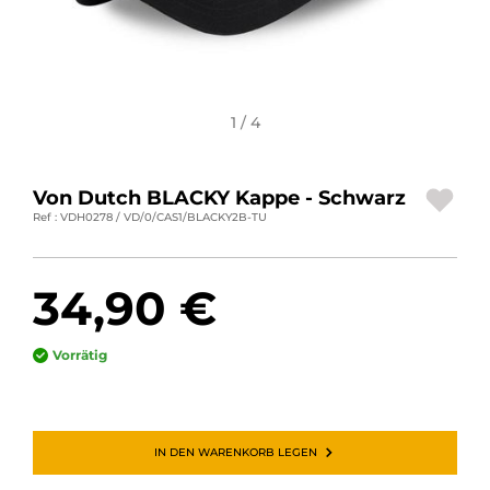
MOTORRADGEPÄCK
SPORTBEKLEIDUNG
SPEZIELLE ANGEBOTE UND SONDERAKTIONEN
1 / 4
GESCHENKKARTEN
Von Dutch BLACKY Kappe - Schwarz
DE | EUR €
—
ÄNDERN
Ref : VDH0278 / VD/0/CAS1/BLACKY2B-TU
MARKEN
34,90 €
KONTAKTIEREN SIE UNS
Vorrätig
IN DEN WARENKORB LEGEN