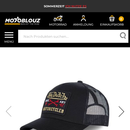
SOMMERZEIT
ICH NUTZE ES
0
MOTORRAD
ANMELDUNG
EINKAUFSKORB
MOTORRADHELM
MENÜ
MOTORRADAUSRÜSTUNG FÜR HERREN
MOTORRADAUSRÜSTUNG FÜR DAMEN
MX, ENDURO UND TRAIL
HIGH-TECH-MOTORRAD
MOTORRAD-AIRBAG
MOTORRADTEILE UND WERKZEUGE
MOTORRADZUBEHÖR