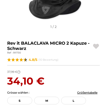
MOTORRADGEPÄCK
SPORTBEKLEIDUNG
SPEZIELLE ANGEBOTE UND SONDERAKTIONEN
1 / 2
GESCHENKKARTEN
Rev it BALACLAVA MICRO 2 Kapuze -
DE | EUR €
—
ÄNDERN
Schwarz
Ref : RI1730
MARKEN
4.8/5
(10 Bewertung)
KONTAKTIEREN SIE UNS
37,99 €
?
34,10 €
Grösse wählen :
Größentabelle
S
M
L