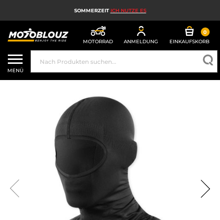
SOMMERZEIT
ICH NUTZE ES
0
MOTORRAD
ANMELDUNG
EINKAUFSKORB
MOTORRADHELM
MENÜ
MOTORRADAUSRÜSTUNG FÜR HERREN
MOTORRADAUSRÜSTUNG FÜR DAMEN
MX, ENDURO UND TRAIL
HIGH-TECH-MOTORRAD
MOTORRAD-AIRBAG
MOTORRADTEILE UND WERKZEUGE
MOTORRADZUBEHÖR