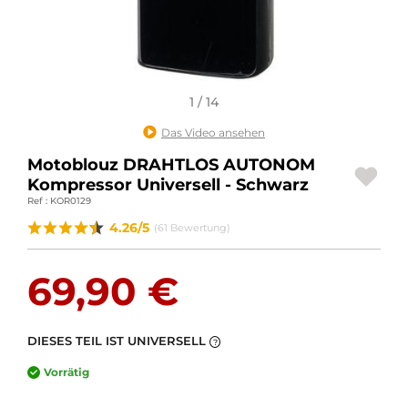
MOTORRADGEPÄCK
SPORTBEKLEIDUNG
SPEZIELLE ANGEBOTE UND SONDERAKTIONEN
1 / 14
Das Video ansehen
GESCHENKKARTEN
Motoblouz DRAHTLOS AUTONOM
DE | EUR €
—
ÄNDERN
Kompressor Universell - Schwarz
Ref : KOR0129
MARKEN
4.26/5
(61 Bewertung)
KONTAKTIEREN SIE UNS
69,90 €
DIESES TEIL IST UNIVERSELL
?
Vorrätig