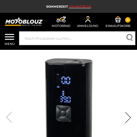
SOMMERZEIT
ICH NUTZE ES
0
MOTORRAD
ANMELDUNG
EINKAUFSKORB
MOTORRADHELM
MENÜ
MOTORRADAUSRÜSTUNG FÜR HERREN
MOTORRADAUSRÜSTUNG FÜR DAMEN
MX, ENDURO UND TRAIL
HIGH-TECH-MOTORRAD
MOTORRAD-AIRBAG
MOTORRADTEILE UND WERKZEUGE
MOTORRADZUBEHÖR