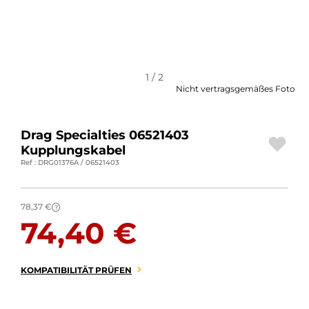
MOTORRADGEPÄCK
SPORTBEKLEIDUNG
SPEZIELLE ANGEBOTE UND SONDERAKTIONEN
1 / 2
Nicht vertragsgemäßes Foto
GESCHENKKARTEN
Drag Specialties 06521403
DE | EUR €
—
ÄNDERN
Kupplungskabel
Ref : DRG01376A / 06521403
MARKEN
KONTAKTIEREN SIE UNS
78,37 €
?
74,40 €
KOMPATIBILITÄT PRÜFEN