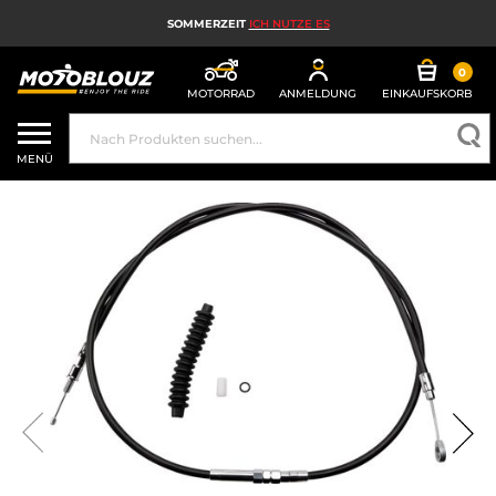
SOMMERZEIT
ICH NUTZE ES
0
MOTORRAD
ANMELDUNG
EINKAUFSKORB
MOTORRADHELM
MENÜ
MOTORRADAUSRÜSTUNG FÜR HERREN
MOTORRADAUSRÜSTUNG FÜR DAMEN
MX, ENDURO UND TRAIL
HIGH-TECH-MOTORRAD
MOTORRAD-AIRBAG
MOTORRADTEILE UND WERKZEUGE
MOTORRADZUBEHÖR