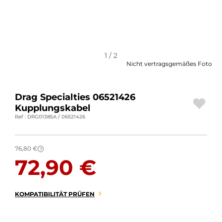
MOTORRADGEPÄCK
SPORTBEKLEIDUNG
SPEZIELLE ANGEBOTE UND SONDERAKTIONEN
1 / 2
Nicht vertragsgemäßes Foto
GESCHENKKARTEN
Drag Specialties 06521426
DE | EUR €
—
ÄNDERN
Kupplungskabel
Ref : DRG01385A / 06521426
MARKEN
KONTAKTIEREN SIE UNS
76,80 €
?
72,90 €
KOMPATIBILITÄT PRÜFEN