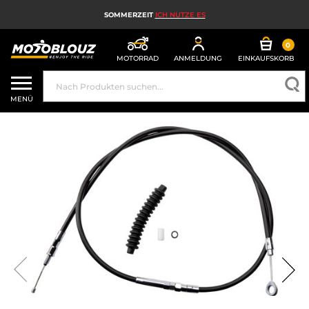
SOMMERZEIT
ICH NUTZE ES
0
MOTORRAD
ANMELDUNG
EINKAUFSKORB
MOTORRADHELM
MENÜ
MOTORRADAUSRÜSTUNG FÜR HERREN
MOTORRADAUSRÜSTUNG FÜR DAMEN
MX, ENDURO UND TRAIL
HIGH-TECH-MOTORRAD
MOTORRAD-AIRBAG
MOTORRADTEILE UND WERKZEUGE
MOTORRADZUBEHÖR