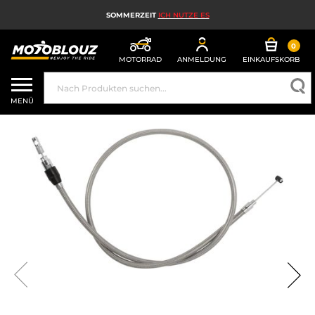
SOMMERZEIT
ICH NUTZE ES
0
MOTORRAD
ANMELDUNG
EINKAUFSKORB
MOTORRADHELM
MENÜ
MOTORRADAUSRÜSTUNG FÜR HERREN
MOTORRADAUSRÜSTUNG FÜR DAMEN
MX, ENDURO UND TRAIL
HIGH-TECH-MOTORRAD
MOTORRAD-AIRBAG
MOTORRADTEILE UND WERKZEUGE
MOTORRADZUBEHÖR