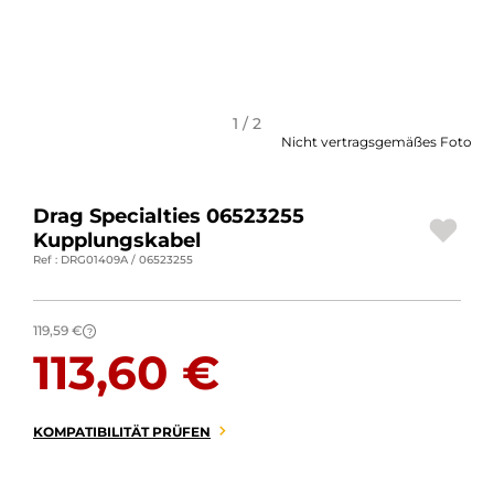
MOTORRADGEPÄCK
SPORTBEKLEIDUNG
SPEZIELLE ANGEBOTE UND SONDERAKTIONEN
1 / 2
Nicht vertragsgemäßes Foto
GESCHENKKARTEN
Drag Specialties 06523255
DE | EUR €
—
ÄNDERN
Kupplungskabel
Ref : DRG01409A / 06523255
MARKEN
KONTAKTIEREN SIE UNS
119,59 €
?
113,60 €
KOMPATIBILITÄT PRÜFEN