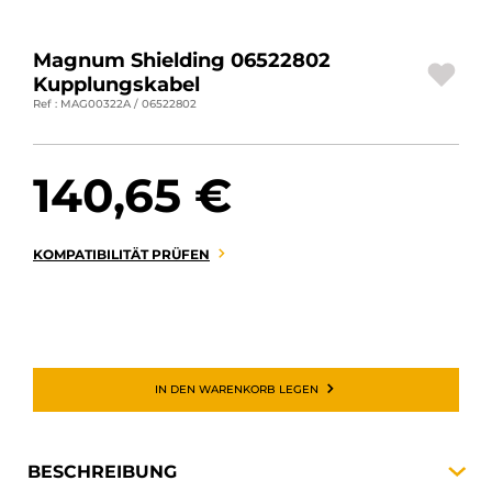
MOTORRADGEPÄCK
Magnum Shielding 06522802
SPORTBEKLEIDUNG
Kupplungskabel
Ref : MAG00322A / 06522802
SPEZIELLE ANGEBOTE UND SONDERAKTIONEN
GESCHENKKARTEN
140,65 €
DE | EUR €
—
ÄNDERN
KOMPATIBILITÄT PRÜFEN
MARKEN
KONTAKTIEREN SIE UNS
IN DEN WARENKORB LEGEN
BESCHREIBUNG