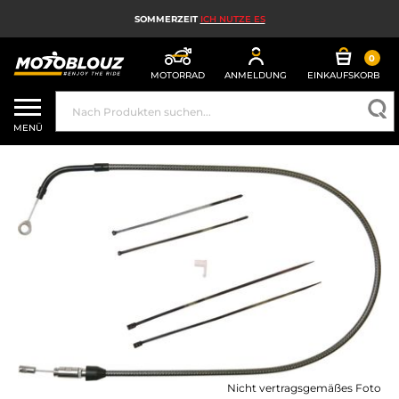
SOMMERZEIT
ICH NUTZE ES
0
MOTORRAD
ANMELDUNG
EINKAUFSKORB
MOTORRADHELM
MENÜ
MOTORRADAUSRÜSTUNG FÜR HERREN
MOTORRADAUSRÜSTUNG FÜR DAMEN
MX, ENDURO UND TRAIL
HIGH-TECH-MOTORRAD
MOTORRAD-AIRBAG
MOTORRADTEILE UND WERKZEUGE
MOTORRADZUBEHÖR
Nicht vertragsgemäßes Foto