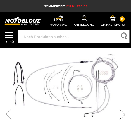
SOMMERZEIT
ICH NUTZE ES
0
MOTORRAD
ANMELDUNG
EINKAUFSKORB
MOTORRADHELM
MENÜ
MOTORRADAUSRÜSTUNG FÜR HERREN
MOTORRADAUSRÜSTUNG FÜR DAMEN
MX, ENDURO UND TRAIL
HIGH-TECH-MOTORRAD
MOTORRAD-AIRBAG
MOTORRADTEILE UND WERKZEUGE
MOTORRADZUBEHÖR