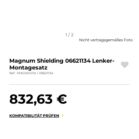
MOTORRADGEPÄCK
SPORTBEKLEIDUNG
SPEZIELLE ANGEBOTE UND SONDERAKTIONEN
1 / 2
Nicht vertragsgemäßes Foto
GESCHENKKARTEN
Magnum Shielding 06621134 Lenker-
DE | EUR €
—
ÄNDERN
Montagesatz
Ref : MAG00411A / 06621134
MARKEN
KONTAKTIEREN SIE UNS
832,63 €
KOMPATIBILITÄT PRÜFEN