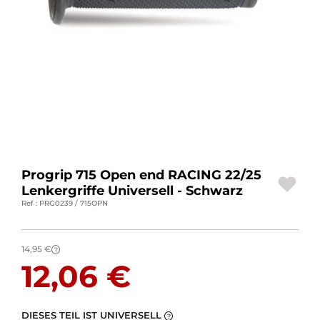
MOTORRADGEPÄCK
SPORTBEKLEIDUNG
SPEZIELLE ANGEBOTE UND SONDERAKTIONEN
GESCHENKKARTEN
DE | EUR €
—
ÄNDERN
Progrip 715 Open end RACING 22/25
MARKEN
Lenkergriffe Universell - Schwarz
Ref : PRG0239 / 715OPN
KONTAKTIEREN SIE UNS
14,95 €
?
12,06 €
DIESES TEIL IST UNIVERSELL
?