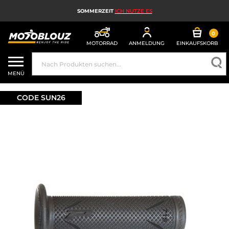
SOMMERZEIT
ICH NUTZE ES
0
MOTORRAD
ANMELDUNG
EINKAUFSKORB
MOTORRADHELM
MENÜ
MOTORRADAUSRÜSTUNG FÜR HERREN
CODE SUN26
MOTORRADAUSRÜSTUNG FÜR DAMEN
MX, ENDURO UND TRAIL
HIGH-TECH-MOTORRAD
MOTORRAD-AIRBAG
MOTORRADTEILE UND WERKZEUGE
MOTORRADZUBEHÖR