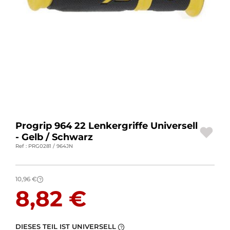
MOTORRADGEPÄCK
SPORTBEKLEIDUNG
SPEZIELLE ANGEBOTE UND SONDERAKTIONEN
GESCHENKKARTEN
DE | EUR €
—
ÄNDERN
Progrip 964 22 Lenkergriffe Universell
MARKEN
- Gelb / Schwarz
Ref : PRG0281 / 964JN
KONTAKTIEREN SIE UNS
10,96 €
?
8,82 €
DIESES TEIL IST UNIVERSELL
?