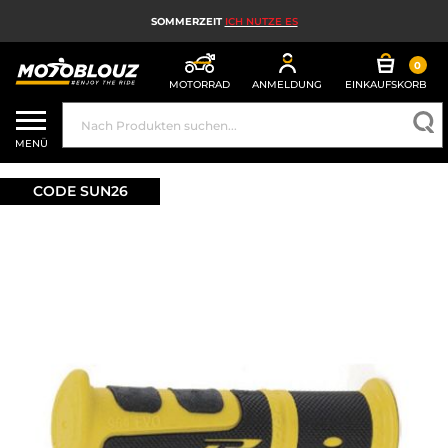
SOMMERZEIT
ICH NUTZE ES
0
MOTORRAD
ANMELDUNG
EINKAUFSKORB
MOTORRADHELM
MENÜ
MOTORRADAUSRÜSTUNG FÜR HERREN
CODE SUN26
MOTORRADAUSRÜSTUNG FÜR DAMEN
MX, ENDURO UND TRAIL
HIGH-TECH-MOTORRAD
MOTORRAD-AIRBAG
MOTORRADTEILE UND WERKZEUGE
MOTORRADZUBEHÖR