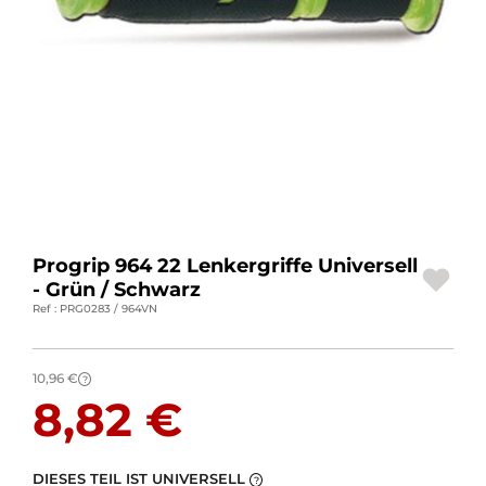
MOTORRADGEPÄCK
SPORTBEKLEIDUNG
SPEZIELLE ANGEBOTE UND SONDERAKTIONEN
GESCHENKKARTEN
DE | EUR €
—
ÄNDERN
Progrip 964 22 Lenkergriffe Universell
MARKEN
- Grün / Schwarz
Ref : PRG0283 / 964VN
KONTAKTIEREN SIE UNS
10,96 €
?
8,82 €
DIESES TEIL IST UNIVERSELL
?