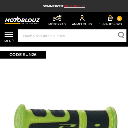
SOMMERZEIT
ICH NUTZE ES
0
MOTORRAD
ANMELDUNG
EINKAUFSKORB
MOTORRADHELM
MENÜ
MOTORRADAUSRÜSTUNG FÜR HERREN
CODE SUN26
MOTORRADAUSRÜSTUNG FÜR DAMEN
MX, ENDURO UND TRAIL
HIGH-TECH-MOTORRAD
MOTORRAD-AIRBAG
MOTORRADTEILE UND WERKZEUGE
MOTORRADZUBEHÖR