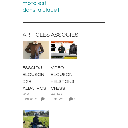
moto est
dans la place !
ARTICLES ASSOCIÉS
BLOUSONS ET
BLOUSONS ET
VESTES
VESTES
ESSAI DU
VIDEO :
BLOUSON
BLOUSON
DXR
HELSTONS
ALBATROS
CHESS
GAB
BRUNO
6972
1
7280
0
CASQUES