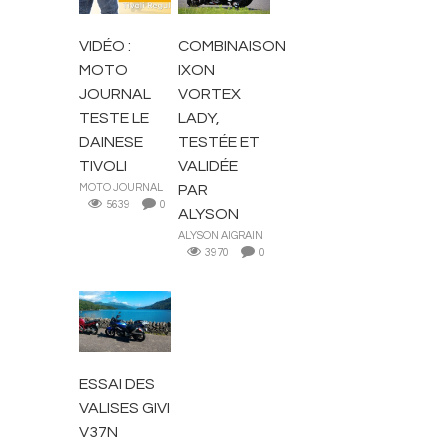
VIDÉO :
COMBINAISON
MOTO
IXON
JOURNAL
VORTEX
TESTE LE
LADY,
DAINESE
TESTÉE ET
TIVOLI
VALIDÉE
MOTO JOURNAL
PAR
5639
0
ALYSON
ALYSON AIGRAIN
3970
0
ACCESSOIRES
MOTARD
ESSAI DES
VALISES GIVI
V37N