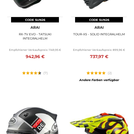
CODE SUN26
CODE SUN26
ARAI
ARAI
RX-7V EVO - TATSUKI
TOUR-X5 - SOLID INTEGRALHELM
INTEGRALHELM
Empfohlener Verkaufspreis:
1 149,95 €
Empfohlener Verkaufspreis:
899,96 €
942,96 €
737,97 €
(7)
(2)
Andere Farben verfügbar