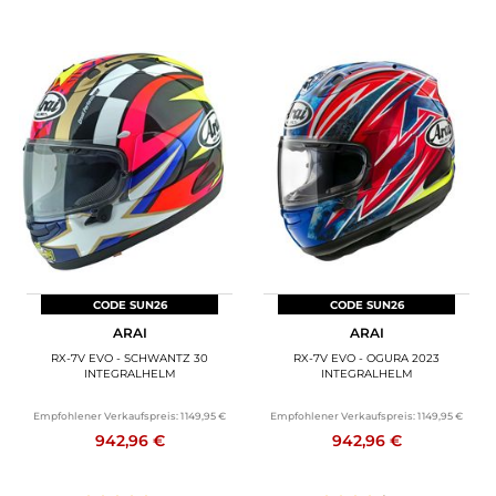
CODE SUN26
CODE SUN26
ARAI
ARAI
RX-7V EVO - SCHWANTZ 30
RX-7V EVO - OGURA 2023
INTEGRALHELM
INTEGRALHELM
Empfohlener Verkaufspreis:
1 149,95 €
Empfohlener Verkaufspreis:
1 149,95 €
942,96 €
942,96 €