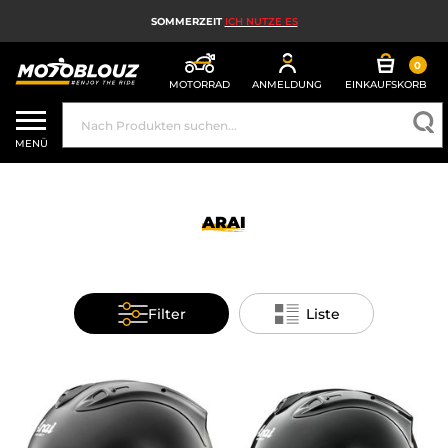
SOMMERZEIT
ICH NUTZE ES
0
MOTORRAD
ANMELDUNG
EINKAUFSKORB
MOTORRADHELM
MENÜ
MOTORRADAUSRÜSTUNG FÜR HERREN
MOTORRADAUSRÜSTUNG FÜR DAMEN
ARAI
MX, ENDURO UND TRAIL
HIGH-TECH-MOTORRAD
Filter
Liste
MOTORRAD-AIRBAG
MOTORRADTEILE UND WERKZEUGE
MOTORRADZUBEHÖR