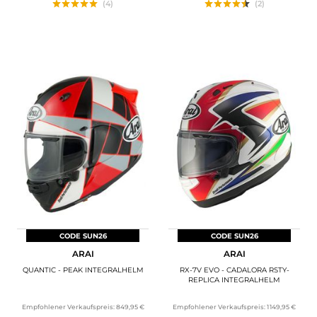
(4)
(2)
CODE SUN26
CODE SUN26
ARAI
ARAI
QUANTIC - PEAK INTEGRALHELM
RX-7V EVO - CADALORA RSTY-
REPLICA INTEGRALHELM
Empfohlener Verkaufspreis:
849,95 €
Empfohlener Verkaufspreis:
1 149,95 €