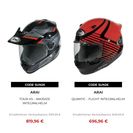
CODE SUN26
CODE SUN26
ARAI
ARAI
TOUR-X5 - ANODIZE
QUANTIC - FLIGHT INTEGRALHELM
INTEGRALHELM
Empfohlener Verkaufspreis:
999,95 €
Empfohlener Verkaufspreis:
849,95 €
819,96 €
696,96 €