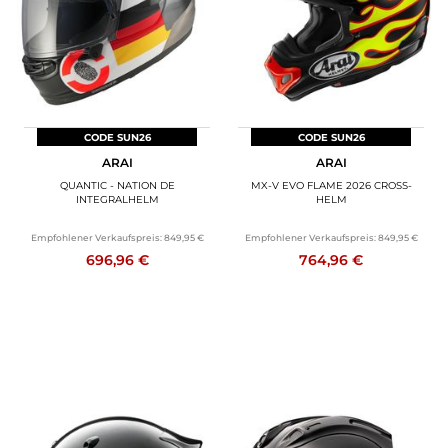
CODE SUN26
CODE SUN26
ARAI
ARAI
QUANTIC - NATION DE
MX-V EVO FLAME 2026 CROSS-
INTEGRALHELM
HELM
Empfohlener Verkaufspreis:
849,95 €
Empfohlener Verkaufspreis:
849,95 €
696,96 €
764,96 €