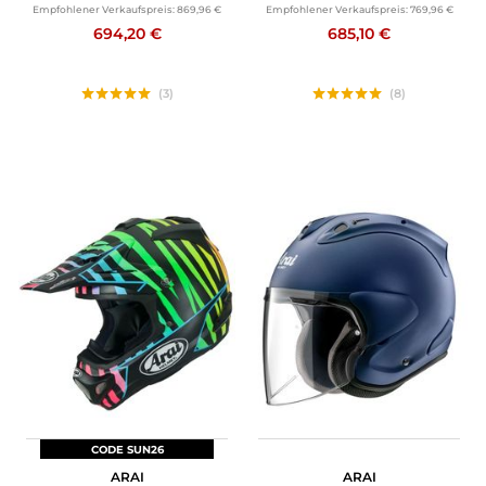
Empfohlener Verkaufspreis:
869,96 €
Empfohlener Verkaufspreis:
769,96 €
694,20 €
685,10 €
(3)
(8)
CODE SUN26
ARAI
ARAI