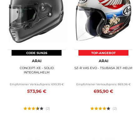
CODE SUN26
TOP-ANGEBOT
ARAI
ARAI
CONCEPT-XE - SOLID
SZ-R VAS EVO - TSUBASA JET-HELM
INTEGRALHELM
Empfohlener Verkaufspreis:
699,95 €
Empfohlener Verkaufspreis:
869,96 €
573,96 €
695,90 €
(2)
(2)