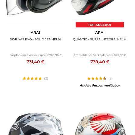
TOP-ANGEBOT
ARAI
ARAI
SZ-R VAS EVO - SOLID JET-HELM
QUANTIC - SUPRA INTEGRALHELM
Empfohlener Verkaufspreis:
769,96 €
Empfohlener Verkaufspreis:
849,95 €
731,40 €
739,40 €
(3)
(3)
Andere Farben verfügbar