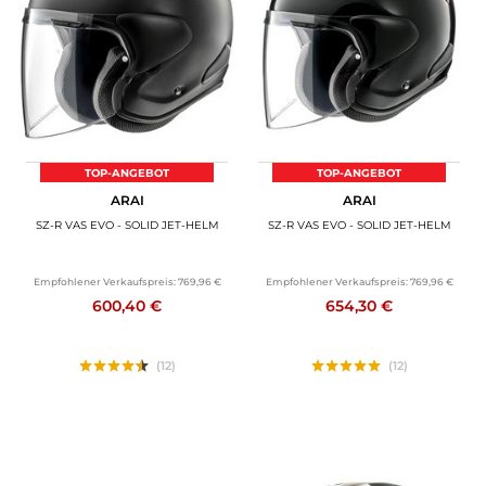
MOTORRADGEPÄCK
SPORTBEKLEIDUNG
SPEZIELLE ANGEBOTE UND SONDERAKTIONEN
GESCHENKKARTEN
TOP-ANGEBOT
TOP-ANGEBOT
ARAI
ARAI
DE | EUR €
—
ÄNDERN
SZ-R VAS EVO - SOLID JET-HELM
SZ-R VAS EVO - SOLID JET-HELM
MARKEN
Empfohlener Verkaufspreis:
769,96 €
Empfohlener Verkaufspreis:
769,96 €
600,40 €
654,30 €
KONTAKTIEREN SIE UNS
(12)
(12)