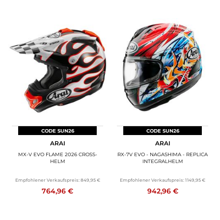
CODE SUN26
CODE SUN26
ARAI
ARAI
MX-V EVO FLAME 2026 CROSS-
RX-7V EVO - NAGASHIMA - REPLICA
HELM
INTEGRALHELM
Empfohlener Verkaufspreis:
849,95 €
Empfohlener Verkaufspreis:
1 149,95 €
764,96 €
942,96 €