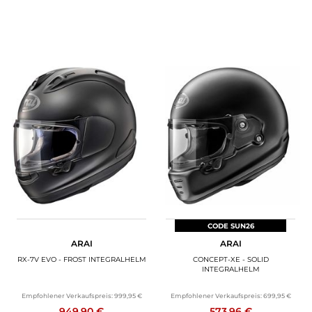
CODE SUN26
ARAI
ARAI
RX-7V EVO - FROST INTEGRALHELM
CONCEPT-XE - SOLID
INTEGRALHELM
Empfohlener Verkaufspreis:
999,95 €
Empfohlener Verkaufspreis:
699,95 €
949,90 €
573,96 €