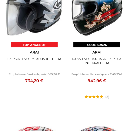
TOP-ANGEBOT
CODE SUN26
ARAI
ARAI
SZ-R VAS EVO - MIMESIS JET-HELM
RX-7V EVO - TSUBASA - REPLICA
INTEGRALHELM
Empfohlener Verkaufspreis:
869,96 €
Empfohlener Verkaufspreis:
1 149,95 €
734,20 €
942,96 €
(3)