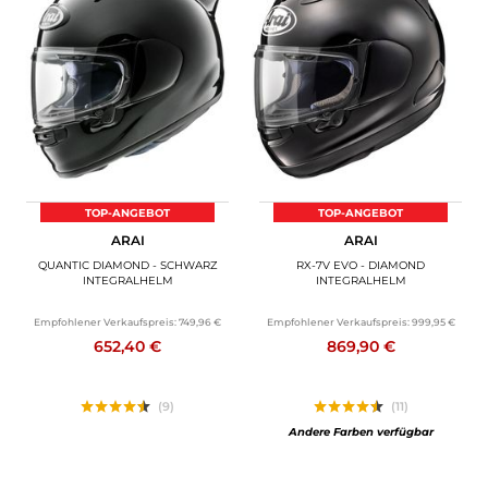
TOP-ANGEBOT
TOP-ANGEBOT
ARAI
ARAI
QUANTIC DIAMOND - SCHWARZ
RX-7V EVO - DIAMOND
INTEGRALHELM
INTEGRALHELM
Empfohlener Verkaufspreis:
749,96 €
Empfohlener Verkaufspreis:
999,95 €
652,40 €
869,90 €
(9)
(11)
Andere Farben verfügbar