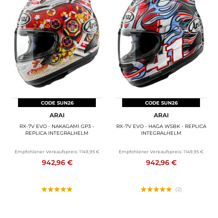
CODE SUN26
CODE SUN26
ARAI
ARAI
RX-7V EVO - NAKAGAMI GP3 -
RX-7V EVO - HAGA WSBK - REPLICA
REPLICA INTEGRALHELM
INTEGRALHELM
Empfohlener Verkaufspreis:
1 149,95 €
Empfohlener Verkaufspreis:
1 149,95 €
942,96 €
942,96 €
(2)