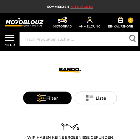
SOMMERZEIT
ICH NUTZE ES
0
MOTORRAD
ANMELDUNG
EINKAUFSKORB
MOTORRADHELM
MENÜ
MOTORRADAUSRÜSTUNG FÜR HERREN
MOTORRADAUSRÜSTUNG FÜR DAMEN
BANDO.
MX, ENDURO UND TRAIL
HIGH-TECH-MOTORRAD
Filter
Liste
MOTORRAD-AIRBAG
MOTORRADTEILE UND WERKZEUGE
MOTORRADZUBEHÖR
WIR HABEN KEINE ERGEBNISSE GEFUNDEN