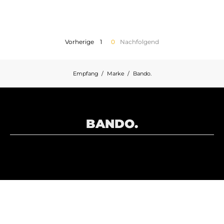
MOTORRADGEPÄCK
SPORTBEKLEIDUNG
Vorherige
1
0
Nachfolgend
SPEZIELLE ANGEBOTE UND SONDERAKTIONEN
Empfang
Marke
Bando.
GESCHENKKARTEN
DE | EUR €
—
ÄNDERN
BANDO.
MARKEN
KONTAKTIEREN SIE UNS