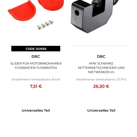
MOTORRADGEPÄCK
SPORTBEKLEIDUNG
SPEZIELLE ANGEBOTE UND SONDERAKTIONEN
GESCHENKKARTEN
CODE SUN26
DRC
DRC
DE | EUR €
—
ÄNDERN
SLIDER FÜR MOTORRADFAHRER
MINI SCHWARZ
FUSSRASTEN FUSSRASTEN
KETTENNIETSCHNEIDER UND
NIETWERKZEUG
MARKEN
Empfohlener Verkaufspreis:
8,41 €
Empfohlener Verkaufspreis:
27,77 €
7,51 €
26,30 €
KONTAKTIEREN SIE UNS
Universelles Teil
Universelles Teil