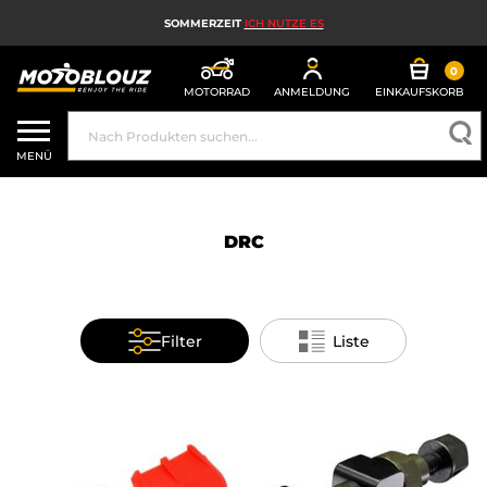
SOMMERZEIT
ICH NUTZE ES
0
MOTORRAD
ANMELDUNG
EINKAUFSKORB
MOTORRADHELM
MENÜ
MOTORRADAUSRÜSTUNG FÜR HERREN
MOTORRADAUSRÜSTUNG FÜR DAMEN
DRC
MX, ENDURO UND TRAIL
HIGH-TECH-MOTORRAD
Filter
Liste
MOTORRAD-AIRBAG
MOTORRADTEILE UND WERKZEUGE
MOTORRADZUBEHÖR