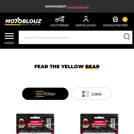
SOMMERZEIT
ICH NUTZE ES
0
MOTORRAD
ANMELDUNG
EINKAUFSKORB
MOTORRADHELM
MENÜ
MOTORRADAUSRÜSTUNG FÜR HERREN
MOTORRADAUSRÜSTUNG FÜR DAMEN
FEAR THE YELLOW
BEAR
MX, ENDURO UND TRAIL
HIGH-TECH-MOTORRAD
Filter
Liste
MOTORRAD-AIRBAG
MOTORRADTEILE UND WERKZEUGE
MOTORRADZUBEHÖR