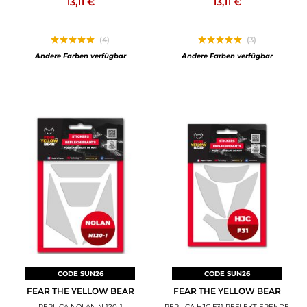
13,11 €
13,11 €
(4)
(3)
Andere Farben verfügbar
Andere Farben verfügbar
CODE SUN26
CODE SUN26
FEAR THE YELLOW BEAR
FEAR THE YELLOW BEAR
REPLICA NOLAN N 120-1
REPLICA HJC F31 REFLEKTIERENDE