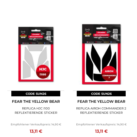
CODE SUN26
CODE SUN26
FEAR THE YELLOW BEAR
FEAR THE YELLOW BEAR
REPLICA HJC I100
REPLICA AIROH COMMANDER 2
REFLEKTIERENDE STICKER
REFLEKTIERENDE STICKER
Empfohlener Verkaufspreis:
14,90 €
Empfohlener Verkaufspreis:
14,90 €
13,11 €
13,11 €