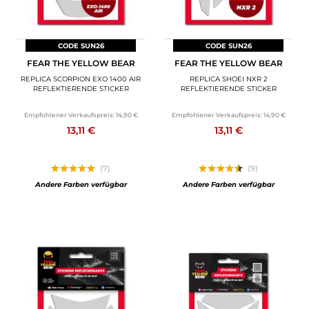
CODE SUN26
CODE SUN26
FEAR THE YELLOW BEAR
FEAR THE YELLOW BEAR
REPLICA SCORPION EXO 1400 AIR
REPLICA SHOEI NXR 2
REFLEKTIERENDE STICKER
REFLEKTIERENDE STICKER
Empfohlener Verkaufspreis:
14,90 €
Empfohlener Verkaufspreis:
14,90 €
13,11 €
13,11 €
(7)
(9)
Andere Farben verfügbar
Andere Farben verfügbar