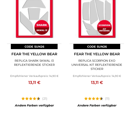
MOTORRADGEPÄCK
SPORTBEKLEIDUNG
SPEZIELLE ANGEBOTE UND SONDERAKTIONEN
GESCHENKKARTEN
CODE SUN26
CODE SUN26
FEAR THE YELLOW BEAR
FEAR THE YELLOW BEAR
DE | EUR €
—
ÄNDERN
REPLICA SHARK SKWAL I3
REPLICA SCORPION EXO
REFLEKTIERENDE STICKER
UNIVERSAL KIT REFLEKTIERENDE
STICKER
MARKEN
Empfohlener Verkaufspreis:
14,90 €
Empfohlener Verkaufspreis:
14,90 €
13,11 €
13,11 €
KONTAKTIEREN SIE UNS
(21)
(11)
Andere Farben verfügbar
Andere Farben verfügbar