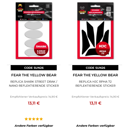
CODE SUN26
CODE SUN26
FEAR THE YELLOW BEAR
FEAR THE YELLOW BEAR
REPLICA SHARK STREET DRAK /
REPLICA HJC RPHA 72
NANO REFLEKTIERENDE STICKER
REFLEKTIERENDE STICKER
Empfohlener Verkaufspreis:
14,90 €
Empfohlener Verkaufspreis:
14,90 €
13,11 €
13,11 €
Andere Farben verfügbar
Andere Farben verfügbar