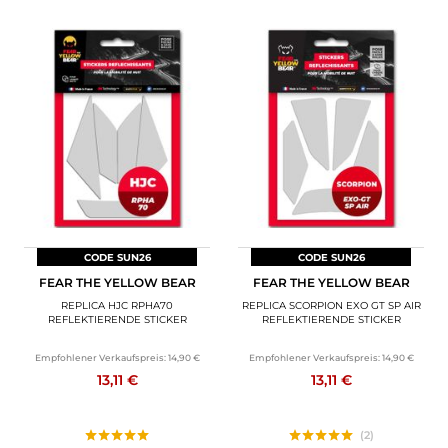
CODE SUN26
CODE SUN26
FEAR THE YELLOW BEAR
FEAR THE YELLOW BEAR
REPLICA HJC RPHA70
REPLICA SCORPION EXO GT SP AIR
REFLEKTIERENDE STICKER
REFLEKTIERENDE STICKER
Empfohlener Verkaufspreis:
14,90 €
Empfohlener Verkaufspreis:
14,90 €
13,11 €
13,11 €
(2)