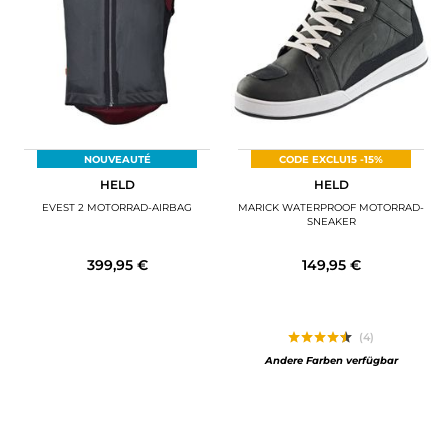
MOTORRADGEPÄCK
SPORTBEKLEIDUNG
SPEZIELLE ANGEBOTE UND SONDERAKTIONEN
GESCHENKKARTEN
NOUVEAUTÉ
CODE EXCLU15 -15%
HELD
HELD
DE | EUR €
—
ÄNDERN
EVEST 2 MOTORRAD-AIRBAG
MARICK WATERPROOF MOTORRAD-
SNEAKER
MARKEN
399,95 €
149,95 €
KONTAKTIEREN SIE UNS
(4)
Andere Farben verfügbar