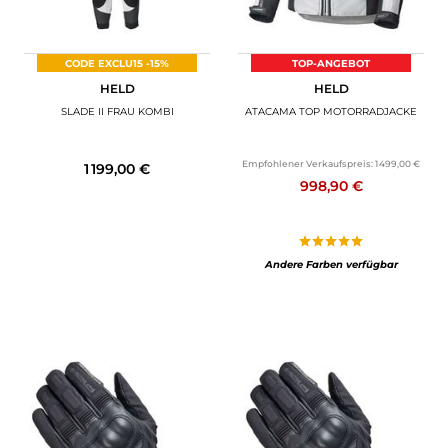
CODE EXCLU15 -15%
TOP-ANGEBOT
HELD
HELD
SLADE II FRAU KOMBI
ATACAMA TOP MOTORRADJACKE
Empfohlener Verkaufspreis:
1 499,00 €
1 199,00 €
998,90 €
Andere Farben verfügbar