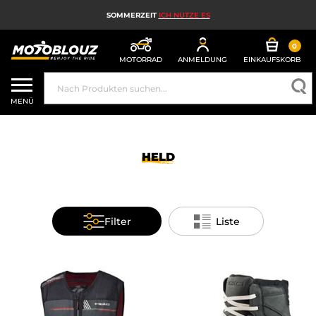
SOMMERZEIT
ICH NUTZE ES
0
MOTORRAD
ANMELDUNG
EINKAUFSKORB
MOTORRADHELM
MENÜ
MOTORRADAUSRÜSTUNG FÜR HERREN
MOTORRADAUSRÜSTUNG FÜR DAMEN
HELD
MX, ENDURO UND TRAIL
HIGH-TECH-MOTORRAD
Filter
Liste
MOTORRAD-AIRBAG
MOTORRADTEILE UND WERKZEUGE
MOTORRADZUBEHÖR