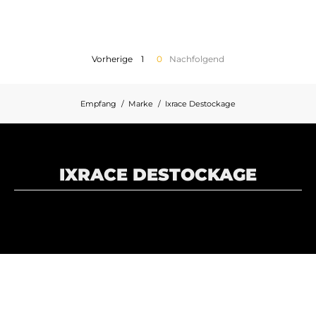
MOTORRADGEPÄCK
SPORTBEKLEIDUNG
Vorherige
1
0
Nachfolgend
SPEZIELLE ANGEBOTE UND SONDERAKTIONEN
Empfang
Marke
Ixrace Destockage
GESCHENKKARTEN
DE | EUR €
—
ÄNDERN
IXRACE DESTOCKAGE
MARKEN
KONTAKTIEREN SIE UNS