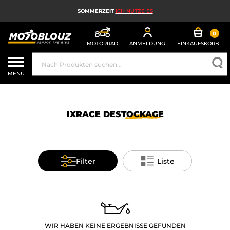
SOMMERZEIT
ICH NUTZE ES
0
MOTORRAD
ANMELDUNG
EINKAUFSKORB
MOTORRADHELM
MENÜ
MOTORRADAUSRÜSTUNG FÜR HERREN
MOTORRADAUSRÜSTUNG FÜR DAMEN
IXRACE
DESTOCKAGE
MX, ENDURO UND TRAIL
HIGH-TECH-MOTORRAD
Filter
Liste
MOTORRAD-AIRBAG
MOTORRADTEILE UND WERKZEUGE
MOTORRADZUBEHÖR
WIR HABEN KEINE ERGEBNISSE GEFUNDEN