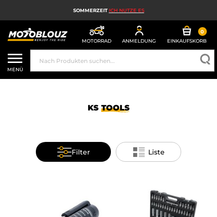
SOMMERZEIT
ICH NUTZE ES
0
MOTORRAD
ANMELDUNG
EINKAUFSKORB
MOTORRADHELM
MENÜ
MOTORRADAUSRÜSTUNG FÜR HERREN
MOTORRADAUSRÜSTUNG FÜR DAMEN
KS
TOOLS
MX, ENDURO UND TRAIL
HIGH-TECH-MOTORRAD
Filter
Liste
MOTORRAD-AIRBAG
MOTORRADTEILE UND WERKZEUGE
MOTORRADZUBEHÖR