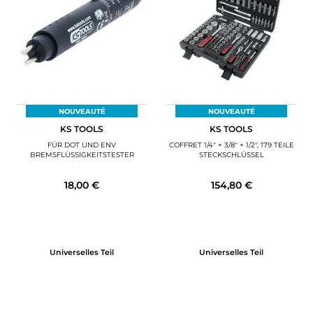
MOTORRADGEPÄCK
SPORTBEKLEIDUNG
SPEZIELLE ANGEBOTE UND SONDERAKTIONEN
GESCHENKKARTEN
NOUVEAUTÉ
NOUVEAUTÉ
KS TOOLS
KS TOOLS
DE | EUR €
—
ÄNDERN
FÜR DOT UND ENV
COFFRET 1/4'' + 3/8'' + 1/2'', 179 TEILE
BREMSFLÜSSIGKEITSTESTER
STECKSCHLÜSSEL
MARKEN
18,00 €
154,80 €
KONTAKTIEREN SIE UNS
Universelles Teil
Universelles Teil