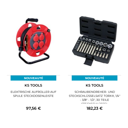
NOUVEAUTÉ
NOUVEAUTÉ
KS TOOLS
KS TOOLS
ELEKTRISCHE AUFROLLER AUF
SCHRAUBENDREHER- UND
SPULE STECKDOSENLEISTE
STECKSCHLÜSSELSATZ TORX®, 1/4''
- 3/8'' - 1/2'', 30 TEILE
STECKSCHLÜSSEL
97,56 €
182,23 €