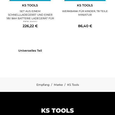
KS TOOLS
KS TOOLS
SET AUS EINEM
WERKBANK FÜR KINDER, 78 TEILE
SCHNELLLADEGERÄT UND EINER
MINIATUR
18V 8AH BATTERIE LADEGERÄT FÜR
DEN AKKU
226,22 €
86,40 €
Universelles Teil
Empfang
Marke
KS Tools
KS TOOLS