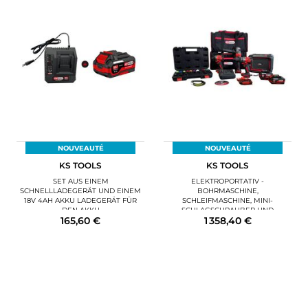
NOUVEAUTÉ
NOUVEAUTÉ
KS TOOLS
KS TOOLS
SET AUS EINEM
ELEKTROPORTATIV -
SCHNELLLADEGERÄT UND EINEM
BOHRMASCHINE,
18V 4AH AKKU LADEGERÄT FÜR
SCHLEIFMASCHINE, MINI-
DEN AKKU
SCHLAGSCHRAUBER UND
165,60 €
1 358,40 €
ZUBEHÖR WERKZEUGSET