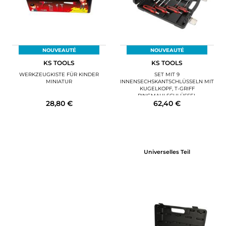
NOUVEAUTÉ
NOUVEAUTÉ
KS TOOLS
KS TOOLS
WERKZEUGKISTE FÜR KINDER
SET MIT 9
MINIATUR
INNENSECHSKANTSCHLÜSSELN MIT
KUGELKOPF, T-GRIFF
RINGMAULSCHLÜSSEL
28,80 €
62,40 €
Universelles Teil