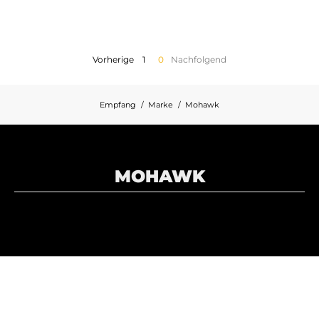
MOTORRADGEPÄCK
SPORTBEKLEIDUNG
Vorherige
1
0
Nachfolgend
SPEZIELLE ANGEBOTE UND SONDERAKTIONEN
Empfang
Marke
Mohawk
GESCHENKKARTEN
DE | EUR €
—
ÄNDERN
MOHAWK
MARKEN
KONTAKTIEREN SIE UNS