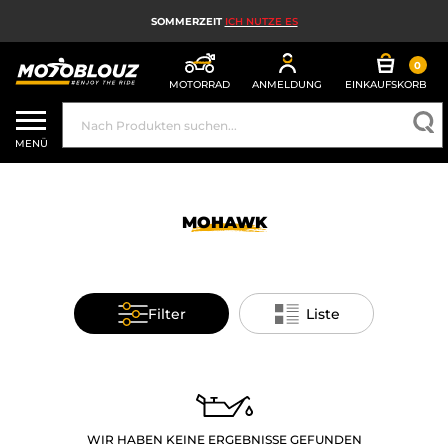
SOMMERZEIT
ICH NUTZE ES
0
MOTORRAD
ANMELDUNG
EINKAUFSKORB
MOTORRADHELM
MENÜ
MOTORRADAUSRÜSTUNG FÜR HERREN
MOTORRADAUSRÜSTUNG FÜR DAMEN
MOHAWK
MX, ENDURO UND TRAIL
HIGH-TECH-MOTORRAD
Filter
Liste
MOTORRAD-AIRBAG
MOTORRADTEILE UND WERKZEUGE
MOTORRADZUBEHÖR
WIR HABEN KEINE ERGEBNISSE GEFUNDEN