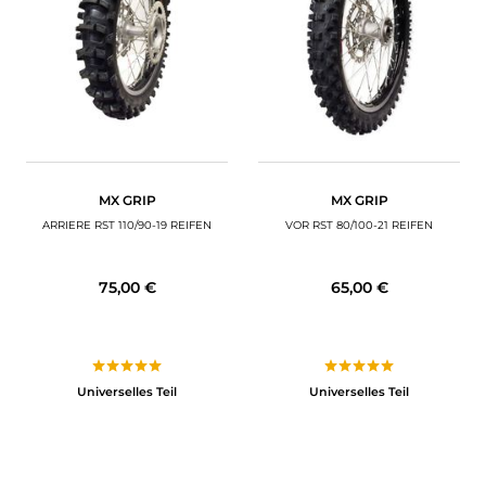
MOTORRADGEPÄCK
SPORTBEKLEIDUNG
SPEZIELLE ANGEBOTE UND SONDERAKTIONEN
GESCHENKKARTEN
MX GRIP
MX GRIP
DE | EUR €
—
ÄNDERN
ARRIERE RST 110/90-19 REIFEN
VOR RST 80/100-21 REIFEN
MARKEN
75,00 €
65,00 €
KONTAKTIEREN SIE UNS
Universelles Teil
Universelles Teil