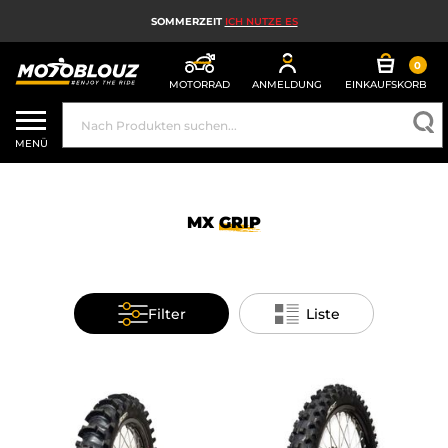
SOMMERZEIT
ICH NUTZE ES
0
MOTORRAD
ANMELDUNG
EINKAUFSKORB
MOTORRADHELM
MENÜ
MOTORRADAUSRÜSTUNG FÜR HERREN
MOTORRADAUSRÜSTUNG FÜR DAMEN
MX
GRIP
MX, ENDURO UND TRAIL
HIGH-TECH-MOTORRAD
Filter
Liste
MOTORRAD-AIRBAG
MOTORRADTEILE UND WERKZEUGE
MOTORRADZUBEHÖR