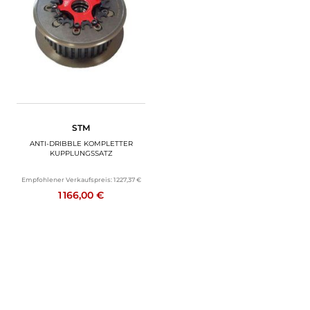
MOTORRADGEPÄCK
SPORTBEKLEIDUNG
SPEZIELLE ANGEBOTE UND SONDERAKTIONEN
GESCHENKKARTEN
STM
DE | EUR €
—
ÄNDERN
ANTI-DRIBBLE KOMPLETTER
KUPPLUNGSSATZ
MARKEN
Empfohlener Verkaufspreis:
1 227,37 €
1 166,00 €
KONTAKTIEREN SIE UNS