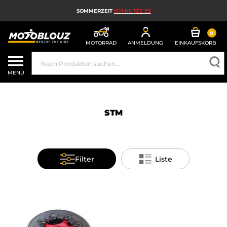
SOMMERZEIT
ICH NUTZE ES
0
MOTORRAD
ANMELDUNG
EINKAUFSKORB
MOTORRADHELM
MENÜ
MOTORRADAUSRÜSTUNG FÜR HERREN
MOTORRADAUSRÜSTUNG FÜR DAMEN
STM
MX, ENDURO UND TRAIL
HIGH-TECH-MOTORRAD
Filter
Liste
MOTORRAD-AIRBAG
MOTORRADTEILE UND WERKZEUGE
MOTORRADZUBEHÖR