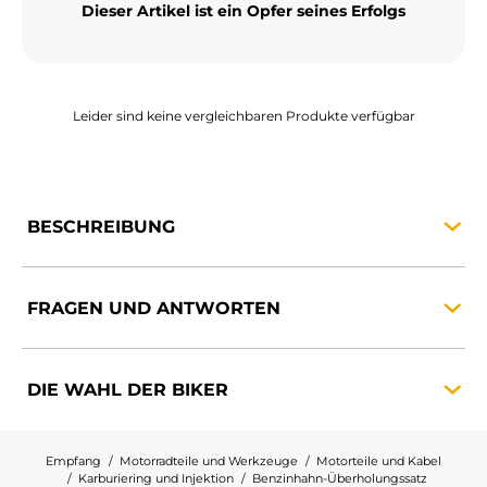
Dieser Artikel ist ein Opfer seines Erfolgs
MOTORRADGEPÄCK
SPORTBEKLEIDUNG
Leider sind keine vergleichbaren Produkte verfügbar
SPEZIELLE ANGEBOTE UND SONDERAKTIONEN
GESCHENKKARTEN
DE | EUR €
—
ÄNDERN
BESCHREIBUNG
MARKEN
FRAGEN UND
ANTWORTEN
KONTAKTIEREN SIE UNS
DIE WAHL DER
BIKER
Empfang
Motorradteile und Werkzeuge
Motorteile und Kabel
Karburiering und Injektion
Benzinhahn-Überholungssatz