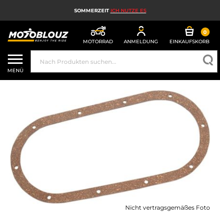
SOMMERZEIT
ICH NUTZE ES
0
MOTORRAD
ANMELDUNG
EINKAUFSKORB
MOTORRADHELM
MENÜ
MOTORRADAUSRÜSTUNG FÜR HERREN
MOTORRADAUSRÜSTUNG FÜR DAMEN
MX, ENDURO UND TRAIL
HIGH-TECH-MOTORRAD
MOTORRAD-AIRBAG
MOTORRADTEILE UND WERKZEUGE
MOTORRADZUBEHÖR
Nicht vertragsgemäßes Foto