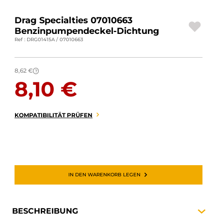
MOTORRADGEPÄCK
Drag Specialties 07010663
Benzinpumpendeckel-Dichtung
SPORTBEKLEIDUNG
Ref : DRG01415A / 07010663
SPEZIELLE ANGEBOTE UND SONDERAKTIONEN
8,62 €
?
GESCHENKKARTEN
8,10 €
DE | EUR €
—
ÄNDERN
KOMPATIBILITÄT PRÜFEN
MARKEN
KONTAKTIEREN SIE UNS
IN DEN WARENKORB LEGEN
BESCHREIBUNG