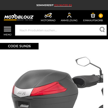
SOMMERZEIT
ICH NUTZE ES
0
MOTORRAD
ANMELDUNG
EINKAUFSKORB
MOTORRADHELM
MENÜ
MOTORRADAUSRÜSTUNG FÜR HERREN
CODE SUN26
MOTORRADAUSRÜSTUNG FÜR DAMEN
MX, ENDURO UND TRAIL
HIGH-TECH-MOTORRAD
MOTORRAD-AIRBAG
MOTORRADTEILE UND WERKZEUGE
MOTORRADZUBEHÖR