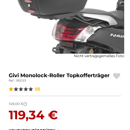
MOTORRADGEPÄCK
SPORTBEKLEIDUNG
SPEZIELLE ANGEBOTE UND SONDERAKTIONEN
GESCHENKKARTEN
Nicht vertragsgemäßes Foto
DE | EUR €
—
ÄNDERN
MARKEN
Givi Monolock-Roller Topkofferträger
Ref : SR2123
KONTAKTIEREN SIE UNS
1/5
149,00 €
?
119,34 €