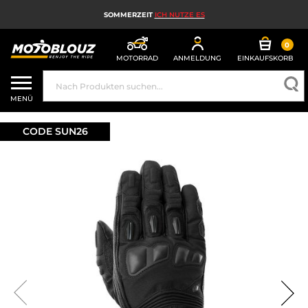
SOMMERZEIT
ICH NUTZE ES
0
MOTORRAD
ANMELDUNG
EINKAUFSKORB
MOTORRADHELM
MENÜ
MOTORRADAUSRÜSTUNG FÜR HERREN
CODE SUN26
MOTORRADAUSRÜSTUNG FÜR DAMEN
MX, ENDURO UND TRAIL
HIGH-TECH-MOTORRAD
MOTORRAD-AIRBAG
MOTORRADTEILE UND WERKZEUGE
MOTORRADZUBEHÖR