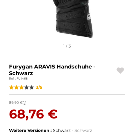
MOTORRADGEPÄCK
SPORTBEKLEIDUNG
SPEZIELLE ANGEBOTE UND SONDERAKTIONEN
1 / 3
GESCHENKKARTEN
DE | EUR €
—
ÄNDERN
Furygan ARAVIS Handschuhe -
Schwarz
MARKEN
Ref : FU1468
KONTAKTIEREN SIE UNS
3/5
89,90 €
?
68,76 €
Weitere Versionen :
Schwarz
- Schwarz