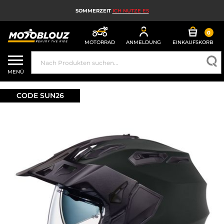
SOMMERZEIT
ICH NUTZE ES
0
MOTORRAD
ANMELDUNG
EINKAUFSKORB
MOTORRADHELM
MENÜ
MOTORRADAUSRÜSTUNG FÜR HERREN
CODE SUN26
MOTORRADAUSRÜSTUNG FÜR DAMEN
MX, ENDURO UND TRAIL
HIGH-TECH-MOTORRAD
MOTORRAD-AIRBAG
MOTORRADTEILE UND WERKZEUGE
MOTORRADZUBEHÖR