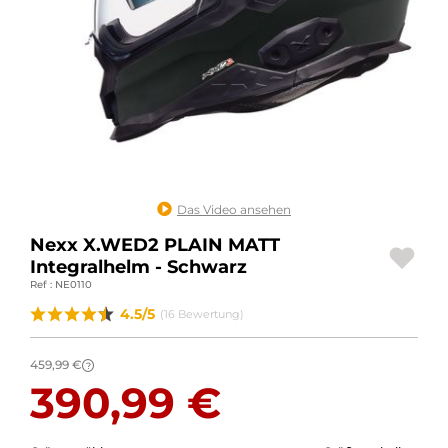
MOTORRADGEPÄCK
SPORTBEKLEIDUNG
SPEZIELLE ANGEBOTE UND SONDERAKTIONEN
GESCHENKKARTEN
DE | EUR €
—
ÄNDERN
Das Video ansehen
Nexx X.WED2 PLAIN MATT
MARKEN
Integralhelm - Schwarz
Ref : NE0110
KONTAKTIEREN SIE UNS
4.5/5
(16 Bewertung)
459,99 €
?
390,99 €