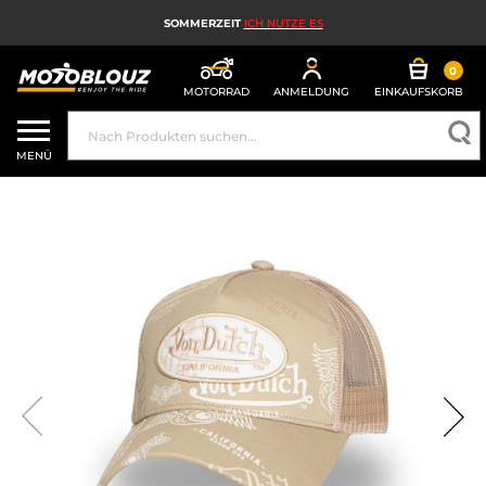
SOMMERZEIT
ICH NUTZE ES
0
MOTORRAD
ANMELDUNG
EINKAUFSKORB
MOTORRADHELM
MENÜ
MOTORRADAUSRÜSTUNG FÜR HERREN
MOTORRADAUSRÜSTUNG FÜR DAMEN
MX, ENDURO UND TRAIL
HIGH-TECH-MOTORRAD
MOTORRAD-AIRBAG
MOTORRADTEILE UND WERKZEUGE
MOTORRADZUBEHÖR