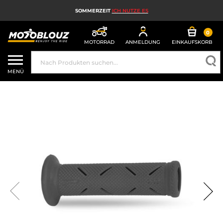
SOMMERZEIT
ICH NUTZE ES
0
MOTORRAD
ANMELDUNG
EINKAUFSKORB
MOTORRADHELM
MENÜ
MOTORRADAUSRÜSTUNG FÜR HERREN
MOTORRADAUSRÜSTUNG FÜR DAMEN
MX, ENDURO UND TRAIL
HIGH-TECH-MOTORRAD
MOTORRAD-AIRBAG
MOTORRADTEILE UND WERKZEUGE
MOTORRADZUBEHÖR