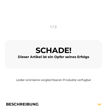
MOTORRADGEPÄCK
SPORTBEKLEIDUNG
SPEZIELLE ANGEBOTE UND SONDERAKTIONEN
1 / 2
GESCHENKKARTEN
SCHADE!
DE | EUR €
—
ÄNDERN
Dieser Artikel ist ein Opfer seines Erfolgs
MARKEN
KONTAKTIEREN SIE UNS
Leider sind keine vergleichbaren Produkte verfügbar
BESCHREIBUNG