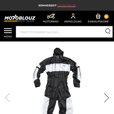
SOMMERZEIT
ICH NUTZE ES
0
MOTORRAD
ANMELDUNG
EINKAUFSKORB
MOTORRADHELM
MENÜ
MOTORRADAUSRÜSTUNG FÜR HERREN
MOTORRADAUSRÜSTUNG FÜR DAMEN
MX, ENDURO UND TRAIL
HIGH-TECH-MOTORRAD
MOTORRAD-AIRBAG
MOTORRADTEILE UND WERKZEUGE
MOTORRADZUBEHÖR