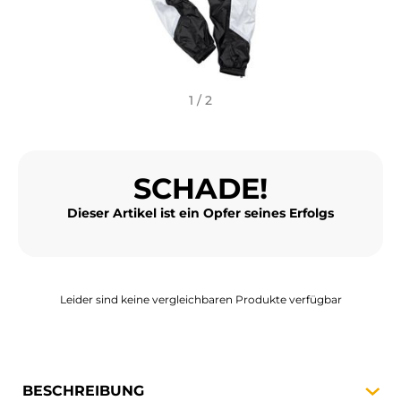
MOTORRADGEPÄCK
SPORTBEKLEIDUNG
SPEZIELLE ANGEBOTE UND SONDERAKTIONEN
1 / 2
GESCHENKKARTEN
SCHADE!
DE | EUR €
—
ÄNDERN
Dieser Artikel ist ein Opfer seines Erfolgs
MARKEN
KONTAKTIEREN SIE UNS
Leider sind keine vergleichbaren Produkte verfügbar
BESCHREIBUNG