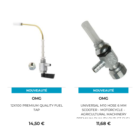
NOUVEAUTÉ
NOUVEAUTÉ
OMG
OMG
12X100 PREMIUM QUALITY FUEL
UNIVERSAL M10 HOSE 6 MM
TAP
SCOOTER - MOTORCYCLE -
AGRICULTURAL MACHINERY
PREMIUM QUALITY OUTLET FUEL
14,50 €
11,68 €
TAP