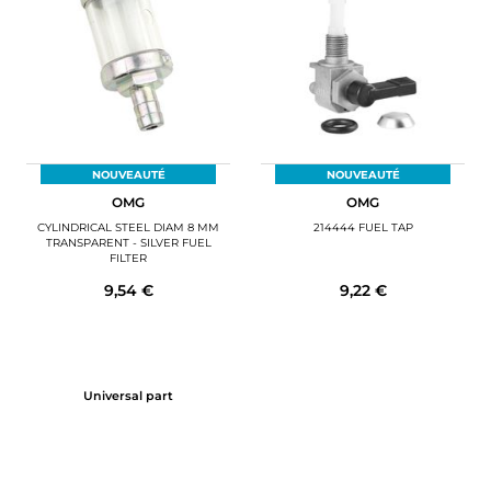
MOTORBIKE LUGGAGES
SPORTSWEAR
DEALS AND PROMOTIONS
GIFT CARDS
NOUVEAUTÉ
NOUVEAUTÉ
OMG
OMG
EN | EUR €
—
CHANGE
CYLINDRICAL STEEL DIAM 8 MM
214444 FUEL TAP
TRANSPARENT - SILVER FUEL
FILTER
BRANDS
9,54 €
9,22 €
CONTACT US
Universal part